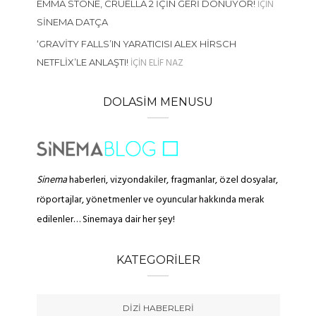
IÇIN
EMMA STONE, CRUELLA 2 İÇIN GERI DÖNÜYOR!
SINEMA DATÇA
‘GRAVITY FALLS’IN YARATICISI ALEX HIRSCH
IÇIN
ELIF NAZ
NETFLIX’LE ANLAŞTI!
DOLASIM MENUSU
Sinema
haberleri, vizyondakiler, fragmanlar, özel dosyalar,
röportajlar, yönetmenler ve oyuncular hakkında merak
edilenler… Sinemaya dair her şey!
KATEGORILER
DIZI HABERLERI