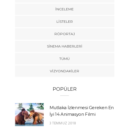
İNCELEME
LISTELER
RÖPORTAJ
SINEMA HABERLERI
TÜMÜ
VIZYONDAKILER
POPÜLER
Mutlaka İzlenmesi Gereken En
İyi 14 Animasyon Filmi
3 TEMMUZ 2018