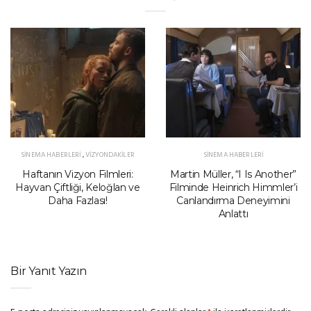
SINEMA HABERLERI
,
VIZYONDAKILER
SINEMA HABERLERI
Haftanın Vizyon Filmleri:
Martin Müller, “I Is Another”
Hayvan Çiftliği, Keloğlan ve
Filminde Heinrich Himmler’i
Daha Fazlası!
Canlandırma Deneyimini
Anlattı
Bir Yanıt Yazın