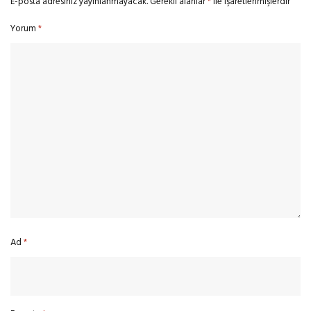
E-posta adresiniz yayınlanmayacak.
Gerekli alanlar
*
ile işaretlenmişlerdir
Yorum
*
Ad
*