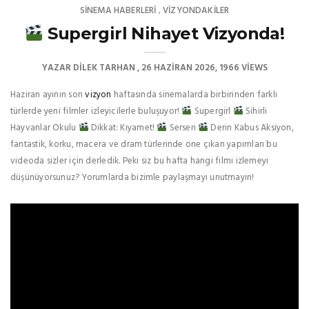
SINEMA HABERLERI
VIZYONDAKILER
,
Supergirl Nihayet Vizyonda!
YAZAR
DILEK TARHAN
26 HAZIRAN 2026
1966 VIEWS
Haziran ayının son
vizyon
haftasında sinemalarda birbirinden farklı
türlerde yeni filmler izleyicilerle buluşuyor!
Supergirl
Sihirli
Hayvanlar Okulu
Dikkat: Kıyamet!
Serseri
Derin Kabus Aksiyon,
fantastik, korku, macera ve dram türlerinde öne çıkan yapımları bu
videoda sizler için derledik. Peki siz bu hafta hangi filmi izlemeyi
düşünüyorsunuz? Yorumlarda bizimle paylaşmayı unutmayın!