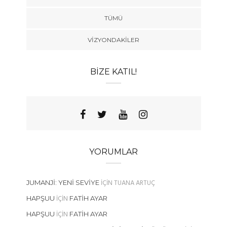
TÜMÜ
VIZYONDAKILER
BIZE KATIL!
YORUMLAR
IÇIN
TUANA ARTUÇ
JUMANJI: YENI SEVIYE
IÇIN
HAPŞUU
FATIH AYAR
IÇIN
HAPŞUU
FATIH AYAR