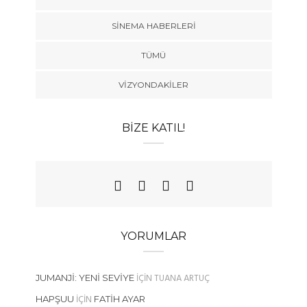
SINEMA HABERLERI
TÜMÜ
VIZYONDAKILER
BIZE KATIL!
YORUMLAR
IÇIN
TUANA ARTUÇ
JUMANJI: YENI SEVIYE
IÇIN
HAPŞUU
FATIH AYAR