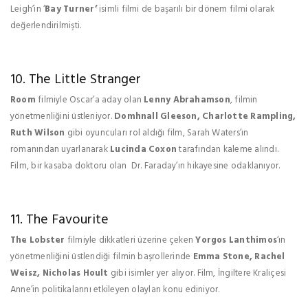
Leigh’in ‘
Bay Turner’
isimli filmi de başarılı bir dönem filmi olarak
değerlendirilmişti.
10. The Little Stranger
Room
filmiyle Oscar’a aday olan
Lenny Abrahamson
, filmin
yönetmenliğini üstleniyor.
Domhnall Gleeson, Charlotte Rampling,
Ruth Wilson
gibi oyuncuları rol aldığı film, Sarah Waters’ın
romanından uyarlanarak
Lucinda Coxon
tarafından kaleme alındı.
Film, bir kasaba doktoru olan Dr. Faraday’ın hikayesine odaklanıyor.
11. The Favourite
The Lobster
filmiyle dikkatleri üzerine çeken
Yorgos Lanthimos
‘ın
yönetmenliğini üstlendiği filmin başrollerinde
Emma Stone, Rachel
Weisz, Nicholas Hoult
gibi isimler yer alıyor. Film, İngiltere Kraliçesi
Anne’in politikalarını etkileyen olayları konu ediniyor.