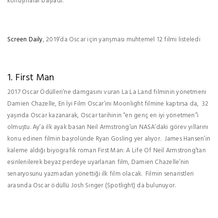
konuşmalar başladı.
Screen Daily
, 2019’da Oscar için yarışması muhtemel 12 filmi listeledi
1. First Man
2017 Oscar Ödülleri’ne damgasını vuran La La Land filminin yönetmeni
Damien Chazelle, En İyi Film Oscar’ını Moonlight filmine kaptırsa da, 32
yaşında Oscar kazanarak, Oscar tarihinin “en genç en iyi yönetmen”i
olmuştu. Ay’a ilk ayak basan Neil Armstrong’un NASA’daki görev yıllarını
konu edinen filmin başrolünde Ryan Gosling yer alıyor. James Hansen’in
kaleme aldığı biyografik roman First Man: A Life Of Neil Armstrong’tan
esinlenilerek beyaz perdeye uyarlanan film, Damien Chazelle’nin
senaryosunu yazmadan yönettiği ilk film olacak. Filmin senaristleri
arasında Oscar ödüllü Josh Singer (Spotlight) da bulunuyor.