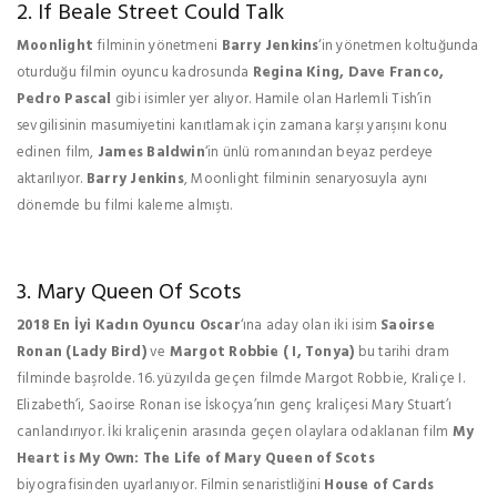
2. If Beale Street Could Talk
Moonlight
filminin yönetmeni
Barry Jenkins
‘in yönetmen koltuğunda
oturduğu filmin oyuncu kadrosunda
Regina King, Dave Franco,
Pedro Pascal
gibi isimler yer alıyor. Hamile olan Harlemli Tish’in
sevgilisinin masumiyetini kanıtlamak için zamana karşı yarışını konu
edinen film,
James Baldwin
‘in ünlü romanından beyaz perdeye
aktarılıyor.
Barry Jenkins
, Moonlight filminin senaryosuyla aynı
dönemde bu filmi kaleme almıştı.
3. Mary Queen Of Scots
2018 En İyi Kadın Oyuncu Oscar
‘ına aday olan iki isim
Saoirse
Ronan
(Lady Bird)
ve
Margot Robbie ( I, Tonya)
bu tarihi dram
filminde başrolde.
16. yüzyılda geçen filmde Margot Robbie, Kraliçe I.
Elizabeth’i, Saoirse Ronan ise İskoçya’nın genç kraliçesi Mary Stuart’ı
canlandırıyor. İki kraliçenin arasında geçen olaylara odaklanan film
My
Heart is My Own: The Life of Mary Queen of Scots
biyografisinden uyarlanıyor. Fi
lmin senaristliğini
House of Cards