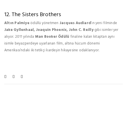
12. The Sisters Brothers
Altın Palmiye
ödüllü yönetmen
Jacques Audiard
’ın yeni filminde
Jake Gyllenhaal, Joaquin Phoenix, John C. Reilly
gibi isimler yer
alıyor. 2011 yılında
Man Booker Ödülü
finaline kalan kitaptan aynı
isimle beyazperdeye uyarlanan film, altına hücum dönemi
Amerikası’ndaki iki tetikçi kardeşin hikayesine odaklanıyor.
Bu Haberleri De Beğenebilirsiniz