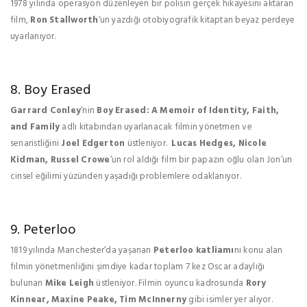
1978 yılında operasyon düzenleyen bir polisin gerçek hikayesini aktaran
film,
Ron Stallworth
‘un yazdığı otobiyografik kitaptan beyaz perdeye
uyarlanıyor.
8. Boy Erased
Garrard Conley
‘nin
Boy Erased: A Memoir of Identity, Faith,
and Family
adlı kitabından uyarlanacak filmin yönetmen ve
senaristliğini
Joel Edgerton
üstleniyor.
Lucas Hedges, Nicole
Kidman, Russel Crowe
‘un rol aldığı film bir papazın oğlu olan Jon’un
cinsel eğilimi yüzünden yaşadığı problemlere odaklanıyor.
9. Peterloo
1819 yılında Manchester‘da yaşanan
Peterloo katliamı
nı konu alan
filmin yönetmenliğini şimdiye kadar toplam 7 kez Oscar adaylığı
bulunan
Mike Leigh
üstleniyor. Filmin oyuncu kadrosunda
Rory
Kinnear, Maxine Peake, Tim McInnerny
gibi isimler yer alıyor.