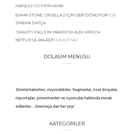
IÇIN
HAPŞUU
FATIH AYAR
IÇIN
EMMA STONE, CRUELLA 2 İÇIN GERI DÖNÜYOR!
SINEMA DATÇA
‘GRAVITY FALLS’IN YARATICISI ALEX HIRSCH
IÇIN
ELIF NAZ
NETFLIX’LE ANLAŞTI!
DOLASIM MENUSU
Sinema
haberleri, vizyondakiler, fragmanlar, özel dosyalar,
röportajlar, yönetmenler ve oyuncular hakkında merak
edilenler… Sinemaya dair her şey!
KATEGORILER