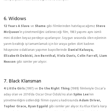
6. Widows
12 Years A Slave
ve
Shame
gibi filmlerinden hatırlayacağımız
Steve
McQueen
‘in yönetmenliğini üstleneceği film, 1983 yapımı aynı isimli
mini diziden beyaz perdeye uyarlanıyor. Soygun sırasında ölen eşlerinin
yarım bıraktığı işi tamamlamak için bir araya gelen dört kadının
hikayesine odaklanan yapımın başrollerinde
Daniel Kaluuya,
Elizabeth Debicki, Jon Bernthal, Viola Davis, Colin Farrell, Liam
Neeson
gibi isimler yer alıyor.
7. Black Klansman
4 Little Girls
(1997) ve
Do the Right Thing
(1989) filmleriyle Oscar’a
aday olan ve 2016’da Oscar Onur Ödülü’nü alan
Spike Lee
‘nin
yönetmenliğini üstlendiği filmin oyuncu kadrosunda
Adam Driver,
Topher Grace, Ryan Eggold
gibi isimler yer alıyor. Ku Klux Klan’a karşı