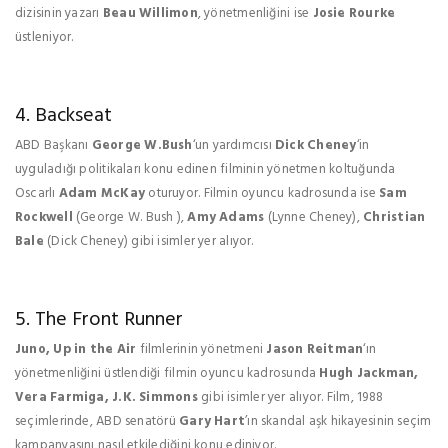
dizisinin yazarı
Beau Willimon
, yönetmenliğini ise
Josie Rourke
üstleniyor.
4. Backseat
ABD Başkanı
George W.Bush
‘un yardımcısı
Dick Cheney
‘in
uyguladığı politikaları konu edinen filminin yönetmen koltuğunda
Oscarlı
Adam McKay
oturuyor. Filmin oyuncu kadrosunda ise
Sam
Rockwell
(George W. Bush ),
Amy Adams
(Lynne Cheney),
Christian
Bale
(Dick Cheney) gibi isimler yer alıyor.
5. The Front Runner
Juno, Up in the Air
filmlerinin yönetmeni
Jason Reitman
‘ın
yönetmenliğini üstlendiği filmin oyuncu kadrosunda
Hugh Jackman,
Vera Farmiga, J.K. Simmons
gibi isimler yer alıyor. Film, 1988
seçimlerinde, ABD senatörü
Gary Hart
’ın skandal aşk hikayesinin seçim
kampanyasını nasıl etkilediğini konu ediniyor.