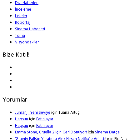
Dizi Haberleri
İnceleme
Listeler
Röportaj
Sinema Haberleri
Tümü
Vizyondakiler
Bize Katıl!
Yorumlar
Jumanji: Yeni Seviye
için
Tuana Artuç
Hapşuu
için
Fatih ayar
Hapşuu
için
Fatih ayar
Emma Stone, Cruella 2 İçin Geri Dönüyor!
için
Sinema Datça
‘Gravity Falls’ın Yaratıcısı Alex Hirsch Netflix’le Anlaştı!
için
Elif Naz