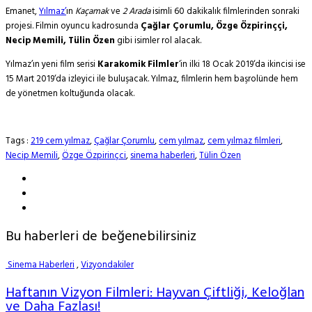
Emanet,
Yılmaz’
ın
Kaçamak
ve
2 Arada
isimli 60 dakikalık filmlerinden sonraki
projesi. Filmin oyuncu kadrosunda
Çağlar Çorumlu, Özge Özpirinççi,
Necip Memili, Tülin Özen
gibi isimler rol alacak.
Yılmaz’ın yeni film serisi
Karakomik Filmler
‘in ilki 18 Ocak 2019‘da ikincisi ise
15 Mart 2019‘da izleyici ile buluşacak. Yılmaz, filmlerin hem başrolünde hem
de yönetmen koltuğunda olacak.
Tags :
219 cem yılmaz
,
Çağlar Çorumlu
,
cem yılmaz
,
cem yılmaz filmleri
,
Necip Memili
,
Özge Özpirinçci
,
sinema haberleri
,
Tülin Özen
Bu haberleri de beğenebilirsiniz
Sinema Haberleri
,
Vizyondakiler
Haftanın Vizyon Filmleri: Hayvan Çiftliği, Keloğlan
ve Daha Fazlası!