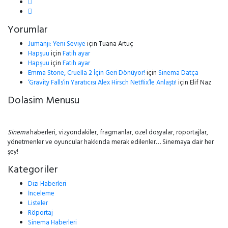
Yorumlar
Jumanji: Yeni Seviye
için
Tuana Artuç
Hapşuu
için
Fatih ayar
Hapşuu
için
Fatih ayar
Emma Stone, Cruella 2 İçin Geri Dönüyor!
için
Sinema Datça
‘Gravity Falls’ın Yaratıcısı Alex Hirsch Netflix’le Anlaştı!
için
Elif Naz
Dolasim Menusu
Sinema
haberleri, vizyondakiler, fragmanlar, özel dosyalar, röportajlar,
yönetmenler ve oyuncular hakkında merak edilenler… Sinemaya dair her
şey!
Kategoriler
Dizi Haberleri
İnceleme
Listeler
Röportaj
Sinema Haberleri