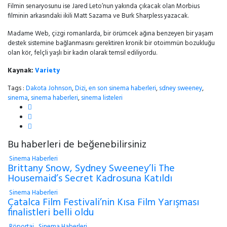
Filmin senaryosunu ise Jared Leto’nun yakında çıkacak olan Morbius
filminin arkasındaki ikili Matt Sazama ve Burk Sharpless yazacak.
Madame Web, çizgi romanlarda, bir örümcek ağına benzeyen bir yaşam
destek sistemine bağlanmasını gerektiren kronik bir otoimmün bozukluğu
olan kör, felçli yaşlı bir kadın olarak temsil ediliyordu.
Kaynak:
Variety
Tags :
Dakota Johnson
,
Dizi
,
en son sinema haberleri
,
sdney sweeney
,
sinema
,
sinema haberleri
,
sinema listeleri
Bu haberleri de beğenebilirsiniz
Sinema Haberleri
Brittany Snow, Sydney Sweeney’li The
Housemaid’s Secret Kadrosuna Katıldı
Sinema Haberleri
Çatalca Film Festivali’nin Kısa Film Yarışması
finalistleri belli oldu
Röportaj
,
Sinema Haberleri