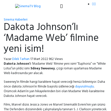
Sinema Haberleri
Dakota Johnson’lı
‘Madame Web’ filmine
yeni isim!
Yazar
Dilek Tarhan
17 Mart 2022
962 Views
Dakota Johnson
‘lı ‘Madame Web’ filmine yeni isim! “Euphoria” ve “White
Lotus”un yıldız ismi
Sdney Sweeney
, çizgi roman uyarlaması Madame
Web kadrosunda yer alacak.
Sweeney’in filmde hangi karaktere hayat vereceği henüz bilinmiyor. Daha
önce dakota Johnson’ın filmde başrolü üstleneceği
duyurulmuştu
.
Örümcek Adam’ın yan hikayelerinden biri olan Madame Web karakterine
Dakota Johnson hayat verecek.
Filmi, Marvel dizisi Jessica Jones ve Marvel Sinematik Evreni’nin yan ürünü
The Defenders dizisinindeki çalışmalarıyla tanınan S. J. Clarkson yönetecek.