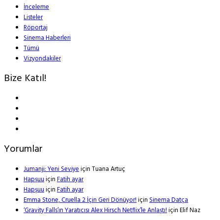
İnceleme
Listeler
Röportaj
Sinema Haberleri
Tümü
Vizyondakiler
Bize Katıl!
Yorumlar
Jumanji: Yeni Seviye
için
Tuana Artuç
Hapşuu
için
Fatih ayar
Hapşuu
için
Fatih ayar
Emma Stone, Cruella 2 İçin Geri Dönüyor!
için
Sinema Datça
‘Gravity Falls’ın Yaratıcısı Alex Hirsch Netflix’le Anlaştı!
için
Elif Naz