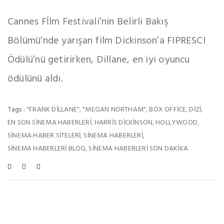
Cannes Fİlm Festivali’nin Belirli Bakış
Bölümü’nde yarışan film Dickinson’a FIPRESCI
Ödülü’nü getirirken, Dillane, en iyi oyuncu
ödülünü aldı.
"FRANK DILLANE"
"MEGAN NORTHAM"
BOX OFFICE
DIZI
Tags :
,
,
,
,
EN SON SINEMA HABERLERI
HARRIS DICKINSON
HOLLYWOOD
,
,
,
SINEMA HABER SITELERI
SINEMA HABERLERI
,
,
SINEMA HABERLERI BLOG
SINEMA HABERLERI SON DAKIKA
,