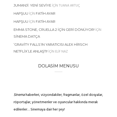
IÇIN
TUANA ARTUÇ
JUMANJI: YENI SEVIYE
IÇIN
HAPŞUU
FATIH AYAR
IÇIN
HAPŞUU
FATIH AYAR
IÇIN
EMMA STONE, CRUELLA 2 İÇIN GERI DÖNÜYOR!
SINEMA DATÇA
‘GRAVITY FALLS’IN YARATICISI ALEX HIRSCH
IÇIN
ELIF NAZ
NETFLIX’LE ANLAŞTI!
DOLASIM MENUSU
Sinema
haberleri, vizyondakiler, fragmanlar, özel dosyalar,
röportajlar, yönetmenler ve oyuncular hakkında merak
edilenler… Sinemaya dair her şey!