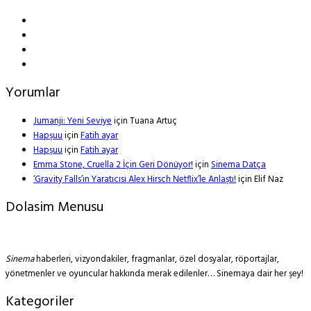
Yorumlar
Jumanji: Yeni Seviye
için
Tuana Artuç
Hapşuu
için
Fatih ayar
Hapşuu
için
Fatih ayar
Emma Stone, Cruella 2 İçin Geri Dönüyor!
için
Sinema Datça
‘Gravity Falls’ın Yaratıcısı Alex Hirsch Netflix’le Anlaştı!
için
Elif Naz
Dolasim Menusu
Sinema
haberleri, vizyondakiler, fragmanlar, özel dosyalar, röportajlar,
yönetmenler ve oyuncular hakkında merak edilenler… Sinemaya dair her şey!
Kategoriler