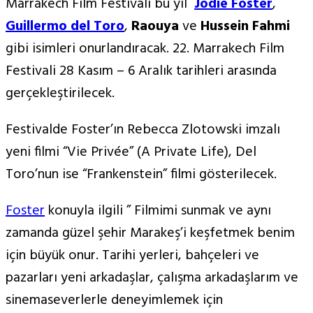
Marrakech Film Festivali bu yıl
Jodie Foster
,
Guillermo del Toro
,
Raouya
ve
Hussein Fahmi
gibi isimleri onurlandıracak. 22. Marrakech Film
Festivali 28 Kasım – 6 Aralık tarihleri arasında
gerçekleştirilecek.
Festivalde Foster’ın Rebecca Zlotowski imzalı
yeni filmi “Vie Privée” (A Private Life), Del
Toro’nun ise “Frankenstein” filmi gösterilecek.
Foster
konuyla ilgili ” Filmimi sunmak ve aynı
zamanda güzel şehir Marakeş’i keşfetmek benim
için büyük onur. Tarihi yerleri, bahçeleri ve
pazarları yeni arkadaşlar, çalışma arkadaşlarım ve
sinemaseverlerle deneyimlemek için