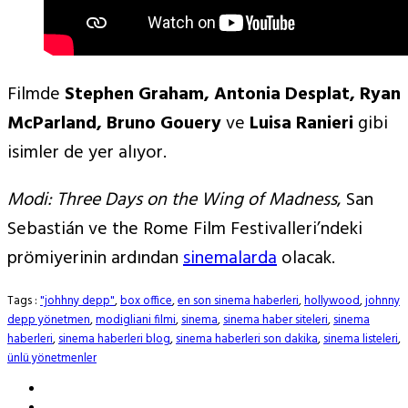
Filmde
Stephen Graham, Antonia Desplat, Ryan
McParland, Bruno Gouery
ve
Luisa Ranieri
gibi
isimler de yer alıyor.
Modi: Three Days on the Wing of Madness
, San
Sebastián ve the Rome Film Festivalleri’ndeki
prömiyerinin ardından
sinemalarda
olacak.
Tags :
"johhny depp"
,
box office
,
en son sinema haberleri
,
hollywood
,
johnny
depp yönetmen
,
modigliani filmi
,
sinema
,
sinema haber siteleri
,
sinema
haberleri
,
sinema haberleri blog
,
sinema haberleri son dakika
,
sinema listeleri
,
ünlü yönetmenler