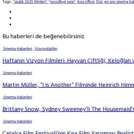
Tags :
"aralık 2025 filmleri"
,
"goodbye june"
,
box office
,
Dizi
,
en son sinema hab
Bu haberleri de beğenebilirsiniz
Sinema Haberleri
,
Vizyondakiler
Haftanın Vizyon Filmleri: Hayvan Çiftliği, Keloğlan 
Sinema Haberleri
Martin Müller, “I Is Another” Filminde Heinrich Him
Sinema Haberleri
Brittany Snow, Sydney Sweeney’li The Housemaid’s
Sinema Haberleri
Çatalca Film Festivali’nin Kısa Film Yarışması finalist