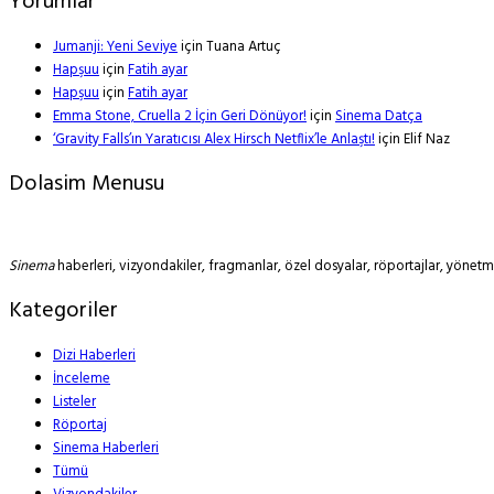
Yorumlar
Jumanji: Yeni Seviye
için
Tuana Artuç
Hapşuu
için
Fatih ayar
Hapşuu
için
Fatih ayar
Emma Stone, Cruella 2 İçin Geri Dönüyor!
için
Sinema Datça
‘Gravity Falls’ın Yaratıcısı Alex Hirsch Netflix’le Anlaştı!
için
Elif Naz
Dolasim Menusu
Sinema
haberleri, vizyondakiler, fragmanlar, özel dosyalar, röportajlar, yöne
Kategoriler
Dizi Haberleri
İnceleme
Listeler
Röportaj
Sinema Haberleri
Tümü