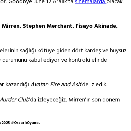
yor. Goodbye June 12 Aralık’ta
sinemalarda
olacak.
n Mirren, Stephen Merchant, Fisayo Akinade,
lerinin sağlığı kötüye giden dört kardeş ve huysuz
le durumunu kabul ediyor ve kontrolü elinde
car kazandığı
Avatar: Fire and Ash
‘de izledik.
Murder Club
‘da izleyeceğiz. Mirren’ın son dönem
a2025 #OscarlıOyuncu