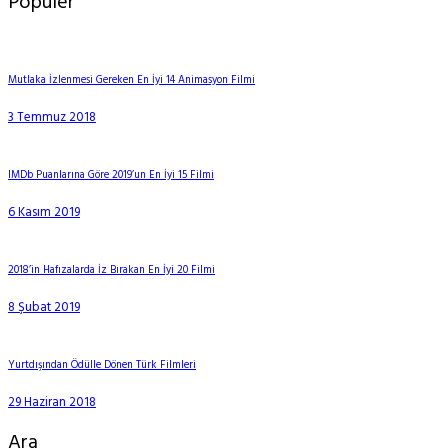
Popüler
Mutlaka İzlenmesi Gereken En İyi 14 Animasyon Filmi
3 Temmuz 2018
IMDb Puanlarına Göre 2019’un En İyi 15 Filmi
6 Kasım 2019
2018’in Hafızalarda İz Bırakan En İyi 20 Filmi
8 Şubat 2019
Yurtdışından Ödülle Dönen Türk Filmleri
29 Haziran 2018
Ara