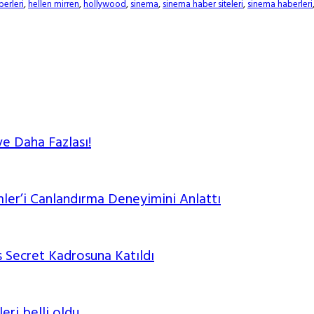
erleri
,
hellen mirren
,
hollywood
,
sinema
,
sinema haber siteleri
,
sinema haberleri
ve Daha Fazlası!
mler’i Canlandırma Deneyimini Anlattı
 Secret Kadrosuna Katıldı
leri belli oldu