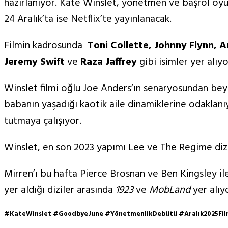
hazırlanıyor. Kate Winslet, yönetmen ve başrol oyun
24 Aralık’ta ise Netflix’te yayınlanacak.
Filmin kadrosunda
Toni Collette, Johnny Flynn, 
Jeremy Swift
ve
Raza Jaffrey
gibi isimler yer alıyo
Winslet filmi oğlu Joe Anders’ın senaryosundan bey
babanın yaşadığı kaotik aile dinamiklerine odaklan
tutmaya çalışıyor.
Winslet, en son 2023 yapımı Lee ve The Regime dizis
Mirren’ı bu hafta Pierce Brosnan ve Ben Kingsley ile 
yer aldığı diziler arasında
1923
ve
MobLand
yer alıy
#KateWinslet #GoodbyeJune #YönetmenlikDebütü #Aralık2025Filmle