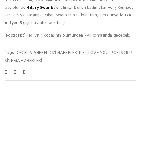
“P.S. I Love You,” 2007 yılında beyaz perdeye uyarlanmış filmin
başrolünde
Hilary Swank
yer almıştı. Dul bir kadın olan Holly Kennedy
karakteriyle karşımıza çıkan Swank’in rol aldığı film, tüm dünyada
156
milyon $
gişe hasılatı elde etmişti.
“Postscript”, Holly’nin kocasının ölümünden 7 yıl sonrasında geçecek.
CECELIA AHERN
DIZI HABERLER
P.S. I LOVE YOU
POSTSCRIPT
Tags :
,
,
,
,
SINEMA HABERLERI
Bu Haberleri De Beğenebilirsiniz