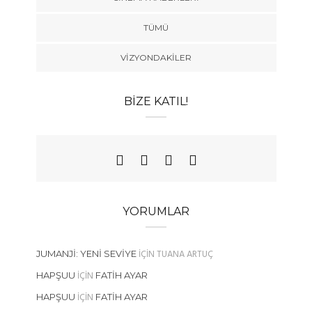
TÜMÜ
VIZYONDAKILER
BIZE KATIL!
YORUMLAR
IÇIN
TUANA ARTUÇ
JUMANJI: YENI SEVIYE
IÇIN
HAPŞUU
FATIH AYAR
IÇIN
HAPŞUU
FATIH AYAR