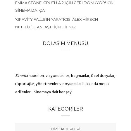
IÇIN
EMMA STONE, CRUELLA 2 İÇIN GERI DÖNÜYOR!
SINEMA DATÇA
‘GRAVITY FALLS’IN YARATICISI ALEX HIRSCH
IÇIN
ELIF NAZ
NETFLIX’LE ANLAŞTI!
DOLASIM MENUSU
Sinema
haberleri, vizyondakiler, fragmanlar, özel dosyalar,
röportajlar, yönetmenler ve oyuncular hakkında merak
edilenler… Sinemaya dair her şey!
KATEGORILER
DIZI HABERLERI