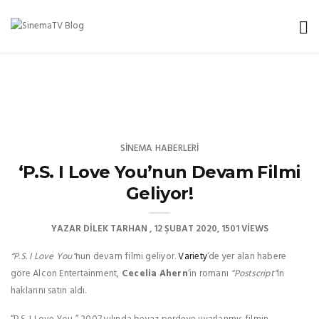
SINEMA HABERLERI
‘P.S. I Love You’nun Devam Filmi
Geliyor!
YAZAR
DILEK TARHAN
12 ŞUBAT 2020
1501 VIEWS
“P.S. I Love You”
nun devam filmi geliyor.
Variety
‘de yer alan habere
göre Alcon Entertainment,
Cecelia Ahern
‘in romanı
“Postscript”
in
haklarını satın aldı.