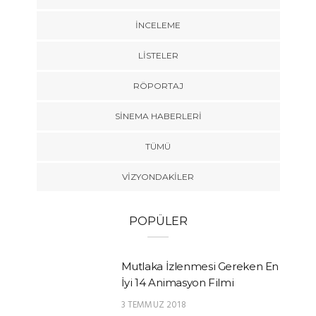
İNCELEME
LISTELER
RÖPORTAJ
SINEMA HABERLERI
TÜMÜ
VIZYONDAKILER
POPÜLER
Mutlaka İzlenmesi Gereken En
İyi 14 Animasyon Filmi
3 TEMMUZ 2018