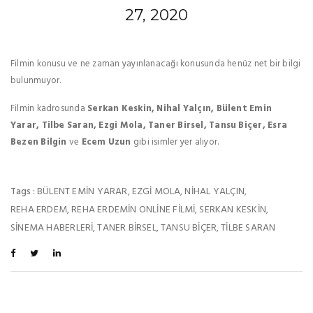
27, 2020
Filmin konusu ve ne zaman yayınlanacağı konusunda henüz net bir bilgi
bulunmuyor.
Filmin kadrosunda
Serkan Keskin, Nihal Yalçın, Bülent Emin
Yarar, Tilbe Saran, Ezgi Mola, Taner Birsel, Tansu Biçer, Esra
Bezen Bilgin
ve
Ecem Uzun
gibi isimler yer alıyor.
BÜLENT EMIN YARAR
EZGI MOLA
NIHAL YALÇIN
Tags :
,
,
,
REHA ERDEM
REHA ERDEMIN ONLINE FILMI
SERKAN KESKIN
,
,
,
SINEMA HABERLERI
TANER BIRSEL
TANSU BIÇER
TILBE SARAN
,
,
,