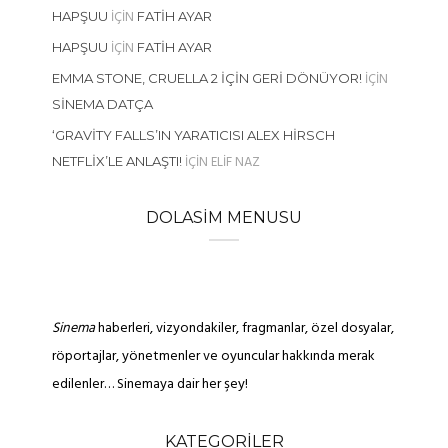
IÇIN
HAPŞUU
FATIH AYAR
IÇIN
HAPŞUU
FATIH AYAR
IÇIN
EMMA STONE, CRUELLA 2 İÇIN GERI DÖNÜYOR!
SINEMA DATÇA
‘GRAVITY FALLS’IN YARATICISI ALEX HIRSCH
IÇIN
ELIF NAZ
NETFLIX’LE ANLAŞTI!
DOLASIM MENUSU
Sinema
haberleri, vizyondakiler, fragmanlar, özel dosyalar,
röportajlar, yönetmenler ve oyuncular hakkında merak
edilenler… Sinemaya dair her şey!
KATEGORILER