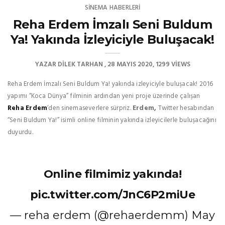
SINEMA HABERLERI
Reha Erdem İmzalı Seni Buldum
Ya! Yakında İzleyiciyle Buluşacak!
YAZAR
DILEK TARHAN
28 MAYIS 2020
1299 VIEWS
Reha Erdem İmzalı Seni Buldum Ya! yakında izleyiciyle buluşacak! 2016
yapımı “Koca Dünya” filminin ardından yeni proje üzerinde çalışan
Reha Erdem
‘den sinemaseverlere sürpriz.
Erdem,
Twitter hesabından
“Seni Buldum Ya!” isimli online filminin yakında izleyicilerle buluşacağını
duyurdu.
Online filmimiz yakında!
pic.twitter.com/JnC6P2miUe
— reha erdem (@rehaerdemm)
May