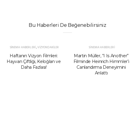
Bu Haberleri De Beğenebilirsiniz
SINEMA HABERLERI
,
VIZYONDAKILER
SINEMA HABERLERI
Haftanın Vizyon Filmleri:
Martin Müller, “I Is Another”
Hayvan Çiftliği, Keloğlan ve
Filminde Heinrich Himmler’i
Daha Fazlası!
Canlandırma Deneyimini
Anlattı