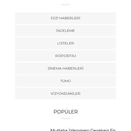
DIZI HABERLERI
İNCELEME
LISTELER
RÖPORTAJ
SINEMA HABERLERI
TÜMÜ
VIZYONDAKILER
POPÜLER
Mutlaka İzlenmesi Gereken En