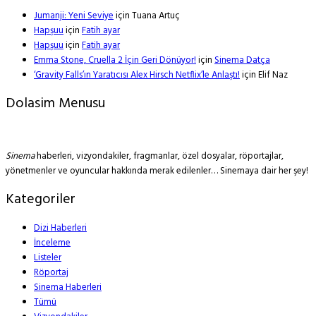
Jumanji: Yeni Seviye
için
Tuana Artuç
Hapşuu
için
Fatih ayar
Hapşuu
için
Fatih ayar
Emma Stone, Cruella 2 İçin Geri Dönüyor!
için
Sinema Datça
‘Gravity Falls’ın Yaratıcısı Alex Hirsch Netflix’le Anlaştı!
için
Elif Naz
Dolasim Menusu
Sinema
haberleri, vizyondakiler, fragmanlar, özel dosyalar, röportajlar,
yönetmenler ve oyuncular hakkında merak edilenler… Sinemaya dair her şey!
Kategoriler
Dizi Haberleri
İnceleme
Listeler
Röportaj
Sinema Haberleri
Tümü