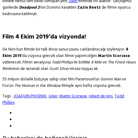
birlikte henüz ismi bellki olmayan yeni
Joker
filminde rol alabilir. Geçtiğimiz
günlerde
Deadpool 2
‘nin Domino karakteri
Zazie Beetz
de filmin oyuncu
kadrosuna katılmıştı.
Film 4 Ekim 2019’da vizyonda!
De Niro’nun filmde bir talk show sunucusunu canlandıracağı söyleniyor.
4
Ekim 2019
‘da vizyona girecek olan filmin yapımcılığını
Martin Scorsese
üstlenecek. Filmin senaryosu
Todd Phillips
ile birlikte
8 Mile
ve
The Finest Hours
filmlerinin de senaristi olan
Scott Silver
imzası taşıyacak.
55 milyon dolarlık bütçeye sahip olan film Paramount’un
Gemini Man
ve
Fox’un
The Woman in the Window
filmiyle aynı hafta vizyona girecek.
Tags :
JOAQUIN PHOENIX
,
Joker
,
Martin Scorsese
,
robert de niro
,
Todd
Phillips