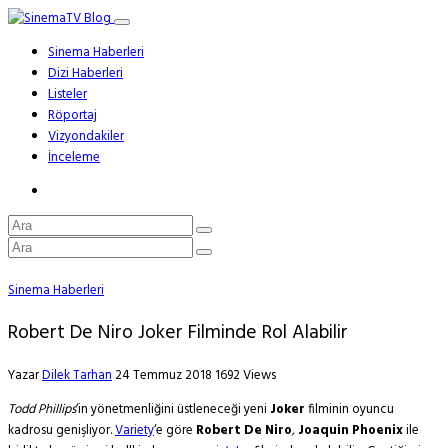
Sinema Haberleri
Dizi Haberleri
Listeler
Röportaj
Vizyondakiler
İnceleme
Sinema Haberleri
Robert De Niro Joker Filminde Rol Alabilir
Yazar
Dilek Tarhan
24 Temmuz 2018
1692 Views
Todd Phillips
‘i
n yönetmenliğini üstleneceği yeni
Joker
filminin oyuncu
kadrosu genişliyor.
Variety
‘e göre
Robert De Niro
,
Joaquin Phoenix
ile