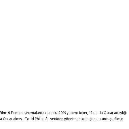
ı. Film, 4 Ekim'de sinemalarda olacak. 2019 yapımı Joker, 12 dalda Oscar adaylığı
nda Oscar almıştı. Todd Phillips’in yeniden yönetmen koltuğuna oturduğu filmin