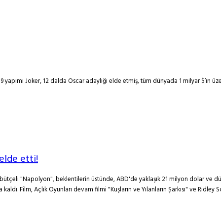
19 yapımı Joker, 12 dalda Oscar adaylığı elde etmiş, tüm dünyada 1 milyar $’ın üze
elde etti!
bütçeli "Napolyon", beklentilerin üstünde, ABD'de yaklaşık 21 milyon dolar ve düny
a kaldı. Film, Açlık Oyunları devam filmi "Kuşların ve Yılanların Şarkısı" ve Ridley