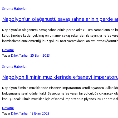
Sinema Haberleri
Napolyon’un olağanüstü savaş sahnelerinin perde ar
Napolyon’un olağanüstü savaş sahnelerinin perde arkası! Tüm zamanların en büyük
kaldı. Şimdiye kadar çekilmiş en dinamik savaş sekansları ile seyirciyi nefes k
bombalamalarını emrettiği buz gölünü nasıl yarattıklarını anlattı. https://yout
Devamı
Yazar
Dilek Tarhan
25 Ekim 2023
Sinema Haberleri
Napolyon filminin müziklerinde efsanevi imparatorun
Napolyon filminin müziklerinde efsanevi imparatorun kendi piyanosu kullanıldı! 
buluşmasına sayılı günler kaldı. Seyirciyi nefes kesen bir yolculuğa çıkaracak 
konuşulacak. Filmin müzikleri için efsanevi imparatorun piyanosunu Londra'daki 
Devamı
Yazar
Dilek Tarhan
18 Ekim 2023