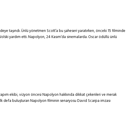
eye taşındı. Ünlü yönetmen Scott’a bu şaheseri yaratırken, önceki 15 filminde
 Wolski yardım etti. Napolyon, 24 Kasım’da sinemalarda. Oscar ödüllü ünlü
yapım ekibi, vizyon öncesi Napolyon hakkında dikkat çekenleri ve merak
ra ilk defa buluşturan Napolyon filminin senaryosu David Scarpa imzası