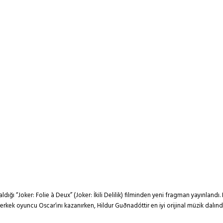
ldığı “Joker: Folie à Deux” (Joker: İkili Delilik) filminden yeni fragman yayınland
i erkek oyuncu Oscar’ını kazanırken, Hildur Guðnadóttir en iyi orijinal müzik dalı