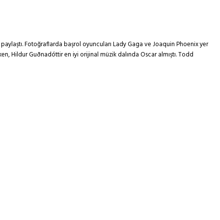
af paylaştı. Fotoğraflarda başrol oyuncuları Lady Gaga ve Joaquin Phoenix yer
ken, Hildur Guðnadóttir en iyi orijinal müzik dalında Oscar almıştı. Todd