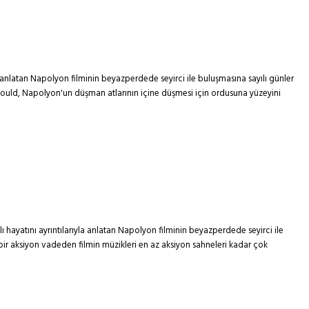
a anlatan Napolyon filminin beyazperdede seyirci ile buluşmasına sayılı günler
orbould, Napolyon'un düşman atlarının içine düşmesi için ordusuna yüzeyini
 hayatını ayrıntılarıyla anlatan Napolyon filminin beyazperdede seyirci ile
 bir aksiyon vadeden filmin müzikleri en az aksiyon sahneleri kadar çok