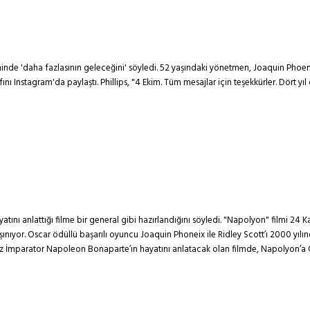
lminde 'daha fazlasının geleceğini' söyledi. 52 yaşındaki yönetmen, Joaquin Phoeni
fını Instagram'da paylaştı. Phillips, "4 Ekim. Tüm mesajlar için teşekkürler. Dört y
atını anlattığı filme bir general gibi hazırlandığını söyledi. "Napolyon" filmi 24
ıyor. Oscar ödüllü başarılı oyuncu Joaquin Phoneix ile Ridley Scott’ı 2000 yılın
 İmparator Napoleon Bonaparte’ın hayatını anlatacak olan filmde, Napolyon’a Osc