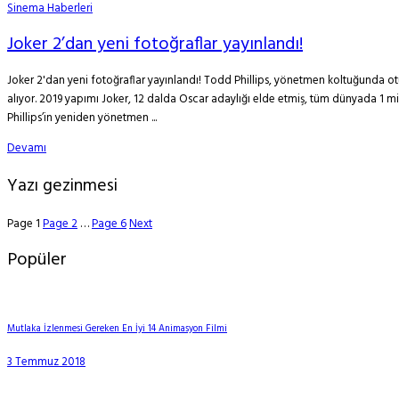
Sinema Haberleri
Joker 2’dan yeni fotoğraflar yayınlandı!
Joker 2'dan yeni fotoğraflar yayınlandı! Todd Phillips, yönetmen koltuğunda otu
alıyor. 2019 yapımı Joker, 12 dalda Oscar adaylığı elde etmiş, tüm dünyada 1 mil
Phillips’in yeniden yönetmen ...
Devamı
Yazı gezinmesi
Page
1
Page
2
…
Page
6
Next
Popüler
Mutlaka İzlenmesi Gereken En İyi 14 Animasyon Filmi
3 Temmuz 2018