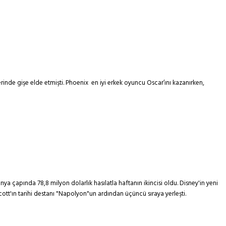
rinde gişe elde etmişti. Phoenix en iyi erkek oyuncu Oscar’ını kazanırken,
a çapında 78,8 milyon dolarlık hasılatla haftanın ikincisi oldu. Disney'in yeni
 Scott'ın tarihi destanı "Napolyon"un ardından üçüncü sıraya yerleşti.