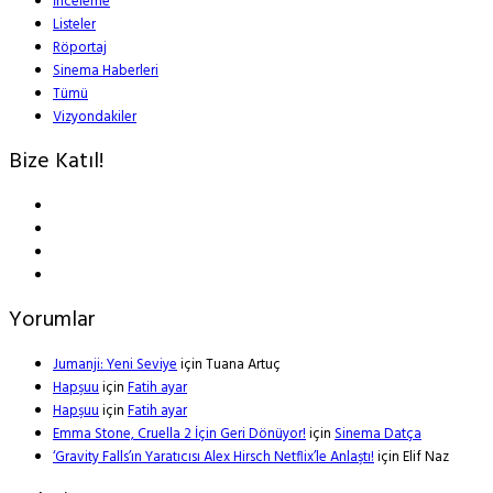
İnceleme
Listeler
Röportaj
Sinema Haberleri
Tümü
Vizyondakiler
Bize Katıl!
Yorumlar
Jumanji: Yeni Seviye
için
Tuana Artuç
Hapşuu
için
Fatih ayar
Hapşuu
için
Fatih ayar
Emma Stone, Cruella 2 İçin Geri Dönüyor!
için
Sinema Datça
‘Gravity Falls’ın Yaratıcısı Alex Hirsch Netflix’le Anlaştı!
için
Elif Naz