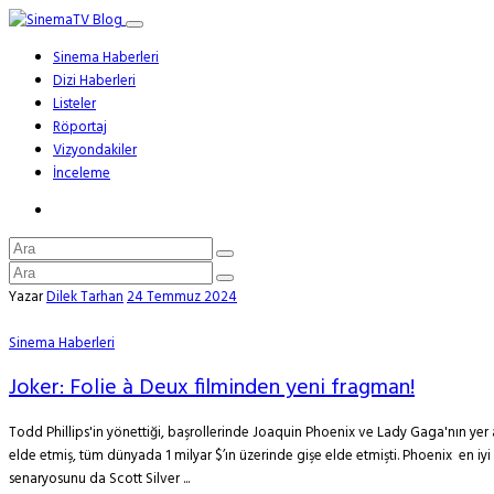
Sinema Haberleri
Dizi Haberleri
Listeler
Röportaj
Vizyondakiler
İnceleme
Yazar
Dilek Tarhan
24 Temmuz 2024
Sinema Haberleri
Joker: Folie à Deux filminden yeni fragman!
Todd Phillips'in yönettiği, başrollerinde Joaquin Phoenix ve Lady Gaga'nın yer a
elde etmiş, tüm dünyada 1 milyar $’ın üzerinde gişe elde etmişti. Phoenix en iy
senaryosunu da Scott Silver ...