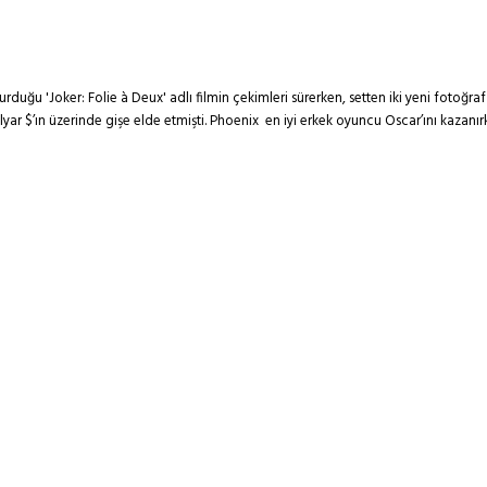
rduğu 'Joker: Folie à Deux' adlı filmin çekimleri sürerken, setten iki yeni fotoğr
yar $’ın üzerinde gişe elde etmişti. Phoenix en iyi erkek oyuncu Oscar’ını kazanır