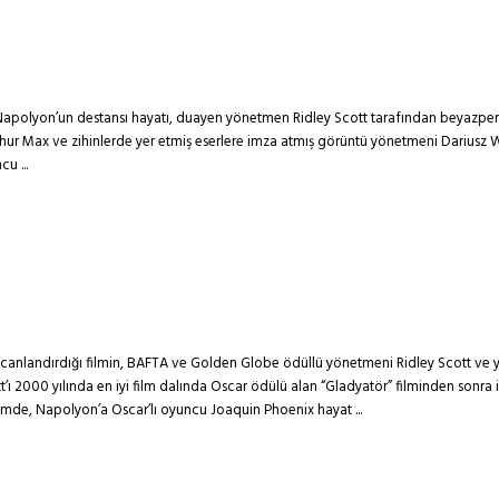
 Napolyon’un destansı hayatı, duayen yönetmen Ridley Scott tarafından beyazperd
Arthur Max ve zihinlerde yer etmiş eserlere imza atmış görüntü yönetmeni Dariusz
u ...
canlandırdığı filmin, BAFTA ve Golden Globe ödüllü yönetmeni Ridley Scott ve 
ott’ı 2000 yılında en iyi film dalında Oscar ödülü alan “Gladyatör” filminden son
lmde, Napolyon’a Oscar’lı oyuncu Joaquin Phoenix hayat ...