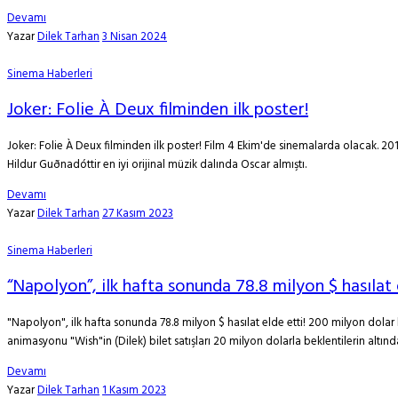
Devamı
Yazar
Dilek Tarhan
3 Nisan 2024
Sinema Haberleri
Joker: Folie À Deux filminden ilk poster!
Joker: Folie À Deux filminden ilk poster! Film 4 Ekim'de sinemalarda olacak. 20
Hildur Guðnadóttir en iyi orijinal müzik dalında Oscar almıştı.
Devamı
Yazar
Dilek Tarhan
27 Kasım 2023
Sinema Haberleri
“Napolyon”, ilk hafta sonunda 78.8 milyon $ hasılat 
"Napolyon", ilk hafta sonunda 78.8 milyon $ hasılat elde etti! 200 milyon dolar 
animasyonu "Wish"in (Dilek) bilet satışları 20 milyon dolarla beklentilerin altınd
Devamı
Yazar
Dilek Tarhan
1 Kasım 2023