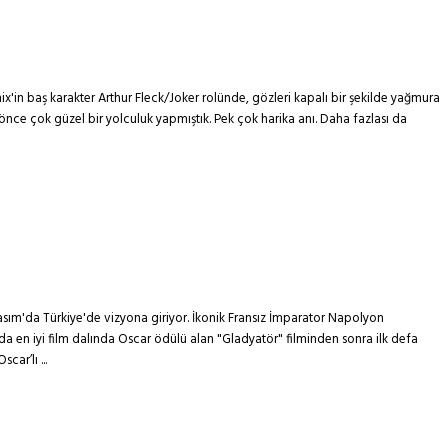
x'in baş karakter Arthur Fleck/Joker rolünde, gözleri kapalı bir şekilde yağmura
ıl önce çok güzel bir yolculuk yapmıştık. Pek çok harika anı. Daha fazlası da
 Kasım'da Türkiye'de vizyona giriyor. İkonik Fransız İmparator Napolyon
da en iyi film dalında Oscar ödülü alan "Gladyatör" filminden sonra ilk defa
ar’lı ...