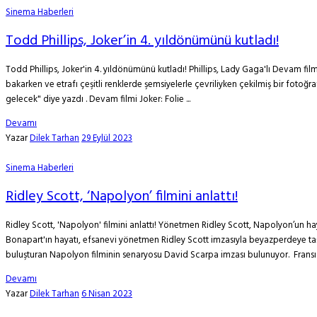
Sinema Haberleri
Todd Phillips, Joker’in 4. yıldönümünü kutladı!
Todd Phillips, Joker'in 4. yıldönümünü kutladı! Phillips, Lady Gaga'lı Devam fi
bakarken ve etrafı çeşitli renklerde şemsiyelerle çevriliyken çekilmiş bir fotoğra
gelecek" diye yazdı . Devam filmi Joker: Folie ...
Devamı
Yazar
Dilek Tarhan
29 Eylül 2023
Sinema Haberleri
Ridley Scott, ‘Napolyon’ filmini anlattı!
Ridley Scott, 'Napolyon' filmini anlattı! Yönetmen Ridley Scott, Napolyon’un hay
Bonapart'ın hayatı, efsanevi yönetmen Ridley Scott imzasıyla beyazperdeye taşın
buluşturan Napolyon filminin senaryosu David Scarpa imzası bulunuyor. Fransız
Devamı
Yazar
Dilek Tarhan
6 Nisan 2023