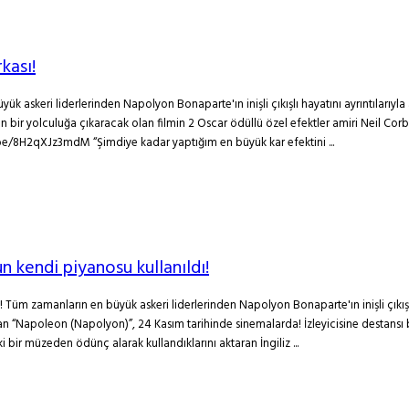
kası!
 askeri liderlerinden Napolyon Bonaparte'ın inişli çıkışlı hayatını ayrıntılarıyl
esen bir yolculuğa çıkaracak olan filmin 2 Oscar ödüllü özel efektler amiri Neil C
u.be/8H2qXJz3mdM “Şimdiye kadar yaptığım en büyük kar efektini ...
 kendi piyanosu kullanıldı!
Tüm zamanların en büyük askeri liderlerinden Napolyon Bonaparte'ın inişli çıkışlı
olan “Napoleon (Napolyon)”, 24 Kasım tarihinde sinemalarda! İzleyicisine destansı
bir müzeden ödünç alarak kullandıklarını aktaran İngiliz ...