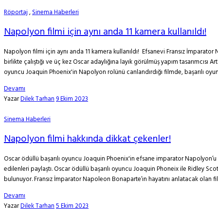
Röportaj
,
Sinema Haberleri
Napolyon filmi için aynı anda 11 kamera kullanıldı!
Napolyon filmi için aynı anda 11 kamera kullanıldı! Efsanevi Fransız İmparator
birlikte çalıştığı ve üç kez Oscar adaylığına layık görülmüş yapım tasarımcısı 
oyuncu Joaquin Phoenix'in Napolyon rolünü canlandırdığı filmde, başarılı oyunc
Devamı
Yazar
Dilek Tarhan
9 Ekim 2023
Sinema Haberleri
Napolyon filmi hakkında dikkat çekenler!
Oscar ödüllü başarılı oyuncu Joaquin Phoenix'in efsane imparator Napolyon’u 
edilenleri paylaştı. Oscar ödüllü başarılı oyuncu Joaquin Phoneix ile Ridley Sc
bulunuyor. Fransız İmparator Napoleon Bonaparte’ın hayatını anlatacak olan fi
Devamı
Yazar
Dilek Tarhan
5 Ekim 2023