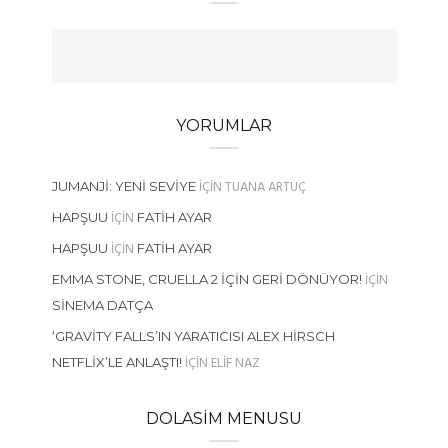
YORUMLAR
IÇIN
TUANA ARTUÇ
JUMANJI: YENI SEVIYE
IÇIN
HAPŞUU
FATIH AYAR
IÇIN
HAPŞUU
FATIH AYAR
IÇIN
EMMA STONE, CRUELLA 2 İÇIN GERI DÖNÜYOR!
SINEMA DATÇA
‘GRAVITY FALLS’IN YARATICISI ALEX HIRSCH
IÇIN
ELIF NAZ
NETFLIX’LE ANLAŞTI!
DOLASIM MENUSU