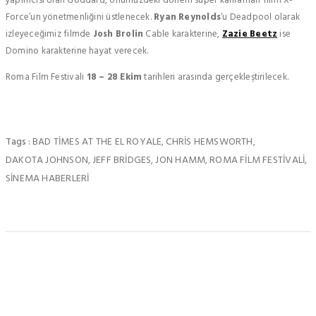
yapımcısı olan Goddard, önümüzdeki dönem süper kahraman filmi X-
Force’un yönetmenliğini üstlenecek.
Ryan Reynolds
‘u Deadpool olarak
izleyeceğimiz filmde
Josh Brolin
Cable karakterine,
Zazie Beetz
ise
Domino karakterine hayat verecek.
Roma Film Festivali
18 – 28 Ekim
tarihleri arasında gerçekleştirilecek.
BAD TIMES AT THE EL ROYALE
CHRIS HEMSWORTH
Tags :
,
,
DAKOTA JOHNSON
JEFF BRIDGES
JON HAMM
ROMA FILM FESTIVALI
,
,
,
,
SINEMA HABERLERI