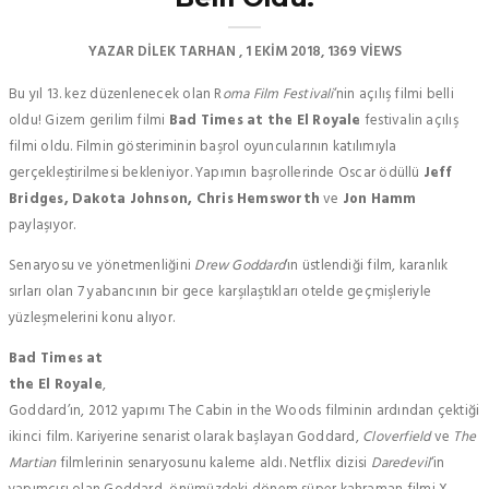
YAZAR
DILEK TARHAN
1 EKIM 2018
1369 VIEWS
Bu yıl 13. kez düzenlenecek olan R
oma Film Festivali
‘nin açılış filmi belli
oldu! Gizem gerilim filmi
Bad Times at the El Royale
festivalin açılış
filmi oldu. Filmin gösteriminin başrol oyuncularının katılımıyla
gerçekleştirilmesi bekleniyor. Yapımın başrollerinde Oscar ödüllü
Jeff
Bridges, Dakota Johnson, Chris Hemsworth
ve
Jon Hamm
paylaşıyor.
Senaryosu ve yönetmenliğini
Drew Goddard
‘ın üstlendiği film, karanlık
sırları olan 7 yabancının bir gece karşılaştıkları otelde geçmişleriyle
yüzleşmelerini konu alıyor.
Bad Times at
the El Royale
,
Goddard’ın, 2012 yapımı The Cabin in the Woods filminin ardından çektiği
ikinci film. Kariyerine senarist olarak başlayan Goddard,
Cloverfield
ve
The
Martian
filmlerinin senaryosunu kaleme aldı. Netflix dizisi
Daredevil
‘in