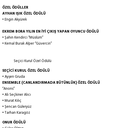
ÖZEL ÖDÜLLER
AYHAN IŞIK ÖZEL ÖDÜLÜ
• Engin Akyürek
EKREM BORA YILIN EN İYİ ÇIKIŞ YAPAN OYUNCU ÖDÜLÜ
• Şahin Kendirci ‘’Müslüm’’
• Kemal Burak Alper ‘’Güvercin’’
Seçici Kurul Özel Ödülü
SEÇİCİ KURUL ÖZEL ÖDÜLÜ
• Ayşen Gruda
ENSEMBLE (CANLANDIRMADA BÜTÜNLÜK) ÖZEL ÖDÜLÜ
‘’Anons’’
• Ali Seçkiner Alıcı
• Murat Kılıç
• Şencan Güleryüz
• Tarhan Karagöz
ONUR ÖDÜLÜ