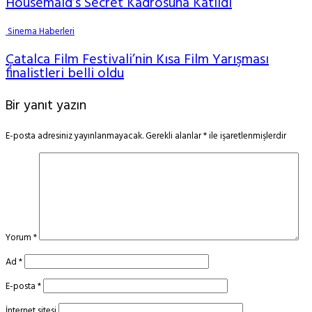
Housemaid’s Secret Kadrosuna Katıldı
Sinema Haberleri
Çatalca Film Festivali’nin Kısa Film Yarışması
finalistleri belli oldu
Bir yanıt yazın
E-posta adresiniz yayınlanmayacak.
Gerekli alanlar
*
ile işaretlenmişlerdir
Yorum
*
Ad
*
E-posta
*
İnternet sitesi