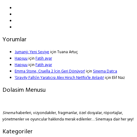
Yorumlar
Jumanji: Yeni Seviye
için
Tuana Artuç
Hapşuu
için
Fatih ayar
Hapşuu
için
Fatih ayar
Emma Stone, Cruella 2 İçin Geri Dönüyor!
için
Sinema Datça
‘Gravity Falls’ın Yaratıcısı Alex Hirsch Netflix’le Anlaştı!
için
Elif Naz
Dolasim Menusu
Sinema
haberleri, vizyondakiler, fragmanlar, özel dosyalar, röportajlar,
yönetmenler ve oyuncular hakkında merak edilenler… Sinemaya dair her şey!
Kategoriler