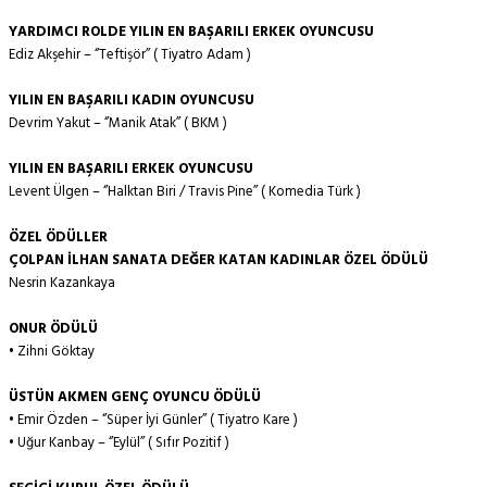
YARDIMCI ROLDE YILIN EN BAŞARILI ERKEK OYUNCUSU
Ediz Akşehir – ‘’Teftişör’’ ( Tiyatro Adam )
YILIN EN BAŞARILI KADIN OYUNCUSU
Devrim Yakut – ‘’Manik Atak’’ ( BKM )
YILIN EN BAŞARILI ERKEK OYUNCUSU
Levent Ülgen – ‘’Halktan Biri / Travis Pine’’ ( Komedia Türk )
ÖZEL ÖDÜLLER
ÇOLPAN İLHAN SANATA DEĞER KATAN KADINLAR ÖZEL ÖDÜLÜ
Nesrin Kazankaya
ONUR ÖDÜLÜ
• Zihni Göktay
ÜSTÜN AKMEN GENÇ OYUNCU ÖDÜLÜ
• Emir Özden – ‘’Süper İyi Günler’’ ( Tiyatro Kare )
• Uğur Kanbay – ‘’Eylül’’ ( Sıfır Pozitif )