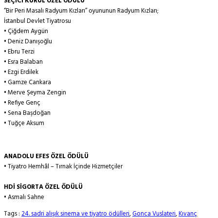
SEÇİCİ KURUL ÖZEL ÖDÜLÜ
‘’Bir Peri Masalı Radyum Kızları’’ oyununun Radyum Kızları;
İstanbul Devlet Tiyatrosu
• Çiğdem Aygün
• Deniz Danışoğlu
• Ebru Terzi
• Esra Balaban
• Ezgi Erdilek
• Gamze Cankara
• Merve Şeyma Zengin
• Refiye Genç
• Sena Başdoğan
• Tuğçe Aksum
ANADOLU EFES ÖZEL ÖDÜLÜ
• Tiyatro Hemhâl – Tırnak İçinde Hizmetçiler
HDİ SİGORTA ÖZEL ÖDÜLÜ
• Asmalı Sahne
Tags :
24. sadri alışık sinema ve tiyatro ödülleri
,
Gonca Vuslateri
,
Kıvanç