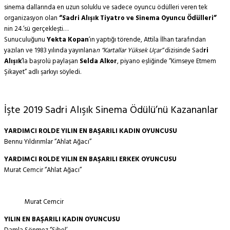
sinema dallarında en uzun soluklu ve sadece oyuncu ödülleri veren tek
organizasyon olan
“Sadri Alışık Tiyatro ve Sinema Oyuncu Ödülleri”
nin 24.’sü gerçekleşti…
Sunuculuğunu
Yekta Kopan
’ın yaptığı törende, Attila İlhan tarafından
yazılan ve 1983 yılında yayınlana
n “Kartallar Yüksek Uçar”
dizisinde Sad
ri
Alışık
’la başrolü paylaşan
Selda Alkor
, piyano eşliğinde “Kimseye Etmem
Şikayet” adlı şarkıyı söyledi.
İşte 2019 Sadri Alışık Sinema Ödülü’nü Kazananlar
YARDIMCI ROLDE YILIN EN BAŞARILI KADIN OYUNCUSU
Bennu Yıldırımlar ‘’Ahlat Ağacı’’
YARDIMCI ROLDE YILIN EN BAŞARILI ERKEK OYUNCUSU
Murat Cemcir ‘’Ahlat Ağacı’’
Murat Cemcir
YILIN EN BAŞARILI KADIN OYUNCUSU