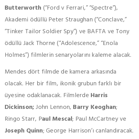
Butterworth
(“Ford v Ferrari,” “Spectre”),
Akademi ödüllü Peter Straughan (“Conclave,”
“Tinker Tailor Soldier Spy”) ve BAFTA ve Tony
ödüllü Jack Thorne (“Adolescence,” “Enola
Holmes”) filmlerin senaryolarını kaleme alacak.
Mendes dört filmde de kamera arkasında
olacak. Her bir film, ikonik grubun farklı bir
üyesine odaklanacak. Filmlerde
Harris
Dickinson;
John Lennon,
Barry Keoghan
;
Ringo Starr, P
aul Mescal
; Paul McCartney ve
Joseph Quinn
; George Harrison’ı canlandıracak.