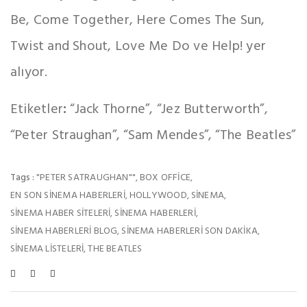
Be, Come Together, Here Comes The Sun,
Twist and Shout, Love Me Do ve Help! yer
alıyor.
Etiketler
:
“Jack Thorne”, “Jez Butterworth”,
“Peter Straughan”, “Sam Mendes”, “The Beatles”
"PETER SATRAUGHAN""
BOX OFFICE
Tags :
,
,
EN SON SINEMA HABERLERI
HOLLYWOOD
SINEMA
,
,
,
SINEMA HABER SITELERI
SINEMA HABERLERI
,
,
SINEMA HABERLERI BLOG
SINEMA HABERLERI SON DAKIKA
,
,
SINEMA LISTELERI
THE BEATLES
,