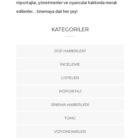
röportajlar, yönetmenler ve oyuncular hakkında merak
edilenler… Sinemaya dair her şey!
KATEGORILER
DIZI HABERLERI
İNCELEME
LISTELER
RÖPORTAJ
SINEMA HABERLERI
TÜMÜ
VIZYONDAKILER