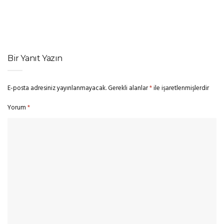
‘Barbie’ Devam Filmi Çıkmaza Girdi: David Zaslav, Ryan Gosling
ve Margot Robbie’nin Maaş Artışına Onay Vermedi
Bir Yanıt Yazın
E-posta adresiniz yayınlanmayacak.
Gerekli alanlar
*
ile işaretlenmişlerdir
Yorum
*