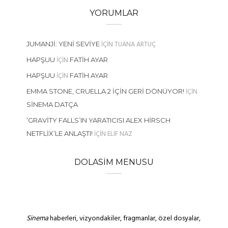
YORUMLAR
IÇIN
TUANA ARTUÇ
JUMANJI: YENI SEVIYE
IÇIN
HAPŞUU
FATIH AYAR
IÇIN
HAPŞUU
FATIH AYAR
IÇIN
EMMA STONE, CRUELLA 2 İÇIN GERI DÖNÜYOR!
SINEMA DATÇA
‘GRAVITY FALLS’IN YARATICISI ALEX HIRSCH
IÇIN
ELIF NAZ
NETFLIX’LE ANLAŞTI!
DOLASIM MENUSU
Sinema
haberleri, vizyondakiler, fragmanlar, özel dosyalar,