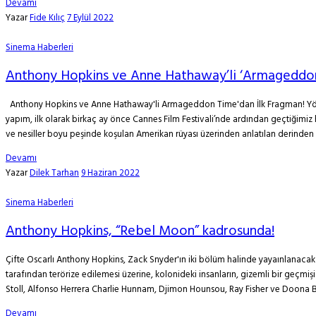
Devamı
Yazar
Fide Kılıç
7 Eylül 2022
Sinema Haberleri
Anthony Hopkins ve Anne Hathaway’li ‘Armageddon
Anthony Hopkins ve Anne Hathaway'li Armageddon Time'dan İlk Fragman! Yönet
yapım, ilk olarak birkaç ay önce Cannes Film Festivali’nde ardından geçtiğimiz ha
ve nesiller boyu peşinde koşulan Amerikan rüyası üzerinden anlatılan derinden .
Devamı
Yazar
Dilek Tarhan
9 Haziran 2022
Sinema Haberleri
Anthony Hopkins, “Rebel Moon” kadrosunda!
Çifte Oscarlı Anthony Hopkins, Zack Snyder'ın iki bölüm halinde yayaınlanacak 
tarafından terörize edilemesi üzerine, kolonideki insanların, gizemli bir ge
Stoll, Alfonso Herrera Charlie Hunnam, Djimon Hounsou, Ray Fisher ve Doona Bae
Devamı