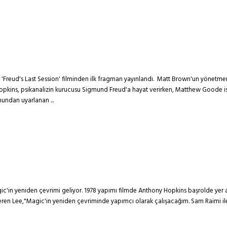
ı 'Freud's Last Session' filminden ilk fragman yayınlandı. Matt Brown'un yönetm
Hopkins, psikanalizin kurucusu Sigmund Freud'a hayat verirken, Matthew Goode ise '
nundan uyarlanan ...
c'in yeniden çevrimi geliyor. 1978 yapımı filmde Anthony Hopkins başrolde yer a
n Lee,"Magic'in yeniden çevriminde yapımcı olarak çalışacağım. Sam Raimi ile 