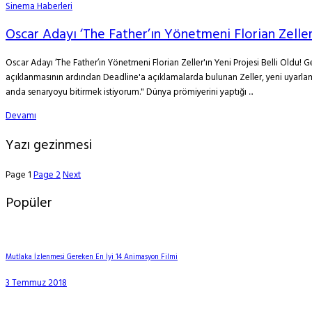
Sinema Haberleri
Oscar Adayı ‘The Father’ın Yönetmeni Florian Zeller’
Oscar Adayı ‘The Father’ın Yönetmeni Florian Zeller'ın Yeni Projesi Belli Oldu!
açıklanmasının ardından Deadline'a açıklamalarda bulunan Zeller, yeni uyarlam
anda senaryoyu bitirmek istiyorum." Dünya prömiyerini yaptığı ...
Devamı
Yazı gezinmesi
Page
1
Page
2
Next
Popüler
Mutlaka İzlenmesi Gereken En İyi 14 Animasyon Filmi
3 Temmuz 2018