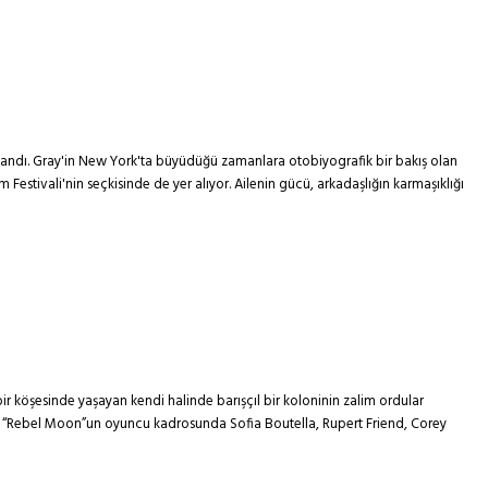
dı. Gray'in New York'ta büyüdüğü zamanlara otobiyografik bir bakış olan
Festivali'nin seçkisinde de yer alıyor. Ailenin gücü, arkadaşlığın karmaşıklığı
r köşesinde yaşayan kendi halinde barışçıl bir koloninin zalim ordular
k. “Rebel Moon”un oyuncu kadrosunda Sofia Boutella, Rupert Friend, Corey