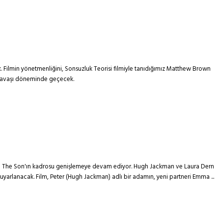
ek. Filmin yönetmenliğini, Sonsuzluk Teorisi filmiyle tanıdığımız Matthew Brown
ya Savaşı döneminde geçecek.
 filmi The Son'ın kadrosu genişlemeye devam ediyor. Hugh Jackman ve Laura Dern
n uyarlanacak. Film, Peter (Hugh Jackman) adlı bir adamın, yeni partneri Emma ...