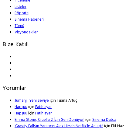
İnceleme
Listeler
Röportaj
Sinema Haberleri
Tümü
Vizyondakiler
Bize Katıl!
Yorumlar
Jumanji: Yeni Seviye
için
Tuana Artuç
Hapşuu
için
Fatih ayar
Hapşuu
için
Fatih ayar
Emma Stone, Cruella 2 İçin Geri Dönüyor!
için
Sinema Datça
‘Gravity Falls’ın Yaratıcısı Alex Hirsch Netflix’le Anlaştı!
için
Elif Naz