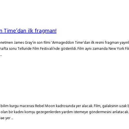
 Time’dan ilk fragman!
men James Gray'in son filmi 'Armageddon Time'dan ilk resmi fragman yayınlan
fta sonu Telluride Film Festivali’nde gösterildi. Film aynı zamanda New York Film 
..
bilim kurgu macerası Rebel Moon kadrosunda yer alacak. Film, galaksinin uzak bi
çmişi olan bir kadını komşu gezegenlerden yardım istemeye göndermesini anlataca
 yer ...