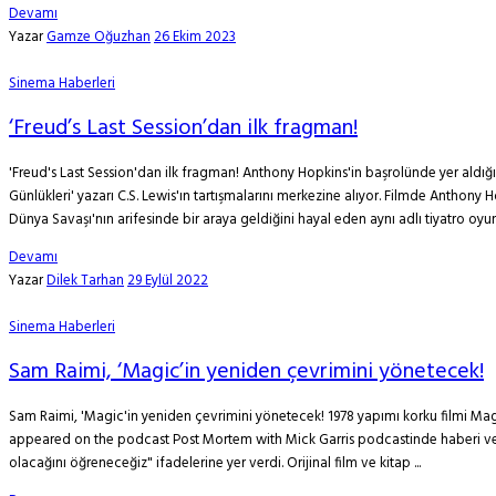
Devamı
Yazar
Gamze Oğuzhan
26 Ekim 2023
Sinema Haberleri
‘Freud’s Last Session’dan ilk fragman!
'Freud's Last Session'dan ilk fragman! Anthony Hopkins'in başrolünde yer aldığ
Günlükleri' yazarı C.S. Lewis'ın tartışmalarını merkezine alıyor. Filmde Anthony 
Dünya Savaşı'nın arifesinde bir araya geldiğini hayal eden aynı adlı tiyatro oyu
Devamı
Yazar
Dilek Tarhan
29 Eylül 2022
Sinema Haberleri
Sam Raimi, ‘Magic’in yeniden çevrimini yönetecek!
Sam Raimi, 'Magic'in yeniden çevrimini yönetecek! 1978 yapımı korku filmi Magi
appeared on the podcast Post Mortem with Mick Garris podcastinde haberi vere
olacağını öğreneceğiz" ifadelerine yer verdi. Orijinal film ve kitap ...