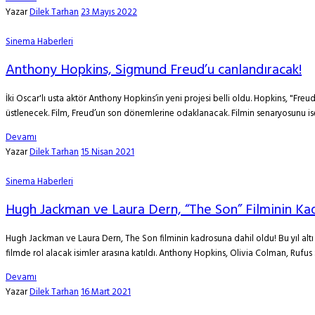
Yazar
Dilek Tarhan
23 Mayıs 2022
Sinema Haberleri
Anthony Hopkins, Sigmund Freud’u canlandıracak!
İki Oscar'lı usta aktör Anthony Hopkins’in yeni projesi belli oldu. Hopkins, "Fr
üstlenecek. Film, Freud’un son dönemlerine odaklanacak. Filmin senaryosunu i
Devamı
Yazar
Dilek Tarhan
15 Nisan 2021
Sinema Haberleri
Hugh Jackman ve Laura Dern, “The Son” Filminin Ka
Hugh Jackman ve Laura Dern, The Son filminin kadrosuna dahil oldu! Bu yıl alt
filmde rol alacak isimler arasına katıldı. Anthony Hopkins, Olivia Colman, Rufus 
Devamı
Yazar
Dilek Tarhan
16 Mart 2021