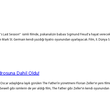
eud's Last Session" isimli filmde, psikanalizin babası Sigmund Freud'a hayat verec
se Mark St. Germain kendi yazdığı tiyatro oyunundan uyarlayacak. Film, II. Dün
drosuna Dahil Oldu!
ı Oscar adaylığına layık görülen The Father’ın yönetmeni Florian Zeller'ın yeni
Sewell gibi isimlerin de yer aldığı film, The Father gibi Zeller'ın kendi oyununda