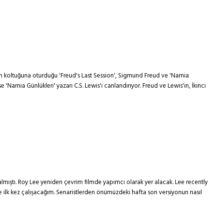
en koltuğuna oturduğu 'Freud's Last Session', Sigmund Freud ve 'Narnia
Narnia Günlükleri' yazarı C.S. Lewis'ı canlandırıyor. Freud ve Lewis'in, İkinci
lmıştı. Roy Lee yeniden çevrim filmde yapımcı olarak yer alacak. Lee recently
ilk kez çalışacağım. Senaristlerden önümüzdeki hafta son versiyonun nasıl