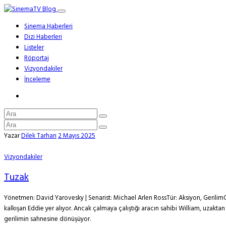
Sinema Haberleri
Dizi Haberleri
Listeler
Röportaj
Vizyondakiler
İnceleme
Yazar
Dilek Tarhan
2 Mayıs 2025
Vizyondakiler
Tuzak
Yönetmen: David Yarovesky | Senarist: Michael Arlen RossTür: Aksiyon, GerilimO
kalkışan Eddie yer alıyor. Ancak çalmaya çalıştığı aracın sahibi William, uzaktan
gerilimin sahnesine dönüşüyor.