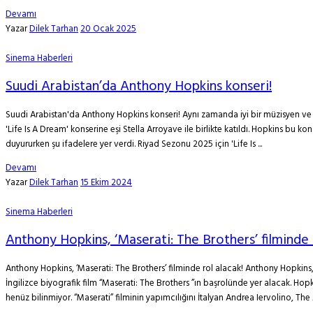
Devamı
Yazar
Dilek Tarhan
20 Ocak 2025
Sinema Haberleri
Suudi Arabistan’da Anthony Hopkins konseri!
Suudi Arabistan'da Anthony Hopkins konseri! Aynı zamanda iyi bir müzisyen ve be
'Life Is A Dream' konserine eşi Stella Arroyave ile birlikte katıldı. Hopkins bu 
duyururken şu ifadelere yer verdi. Riyad Sezonu 2025 için 'Life Is ...
Devamı
Yazar
Dilek Tarhan
15 Ekim 2024
Sinema Haberleri
Anthony Hopkins, ‘Maserati: The Brothers’ filminde 
Anthony Hopkins, ‘Maserati: The Brothers’ filminde rol alacak! Anthony Hopkins,
İngilizce biyografik film “Maserati: The Brothers ”ın başrolünde yer alacak. Ho
henüz bilinmiyor. “Maserati” filminin yapımcılığını İtalyan Andrea Iervolino, The