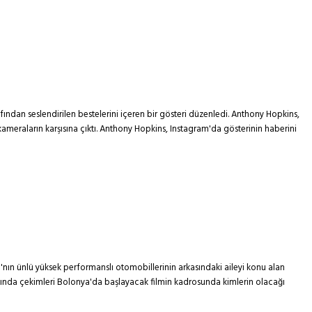
ından seslendirilen bestelerini içeren bir gösteri düzenledi. Anthony Hopkins,
 kameraların karşısına çıktı. Anthony Hopkins, Instagram'da gösterinin haberini
'nın ünlü yüksek performanslı otomobillerinin arkasındaki aileyi konu alan
Yakında çekimleri Bolonya'da başlayacak filmin kadrosunda kimlerin olacağı