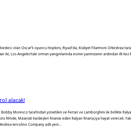
steci olan Oscar'lı oyuncu Hopkins, Riyad'da, Kraliyet Filarmoni Orkestrası taraf
konser ile, Los Angeles'taki orman yangınlarında evinin yanmasının ardından ilk kez
rol alacak!
 Bobby Moresco tarafından yönetilen ve Ferrari ve Lamborghini ile birlikte İtalya
pkins filmde, Maserati kardeşleri finanse eden İtalyan finansçıya hayat verecek. 
 Andrea Iervolino Company adlı yeni ...