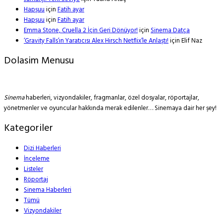
Hapşuu
için
Fatih ayar
Hapşuu
için
Fatih ayar
Emma Stone, Cruella 2 İçin Geri Dönüyor!
için
Sinema Datça
‘Gravity Falls’ın Yaratıcısı Alex Hirsch Netflix’le Anlaştı!
için
Elif Naz
Dolasim Menusu
Sinema
haberleri, vizyondakiler, fragmanlar, özel dosyalar, röportajlar,
yönetmenler ve oyuncular hakkında merak edilenler… Sinemaya dair her şey!
Kategoriler
Dizi Haberleri
İnceleme
Listeler
Röportaj
Sinema Haberleri
Tümü
Vizyondakiler