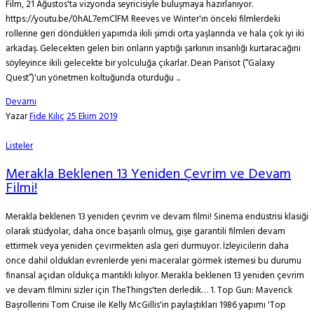
Film, 21 Ağustos'ta vizyonda seyricisiyle buluşmaya hazırlanıyor.
https://youtu.be/0hAL7emClFM Reeves ve Winter'ın önceki filmlerdeki
rollerine geri döndükleri yapımda ikili şimdi orta yaşlarında ve hala çok iyi iki
arkadaş. Gelecekten gelen biri onların yaptığı şarkının insanlığı kurtaracağını
söyleyince ikili gelecekte bir yolculuğa çıkarlar. Dean Parisot (“Galaxy
Quest”)'un yönetmen koltuğunda oturduğu ...
Devamı
Yazar
Fide Kılıç
25 Ekim 2019
Listeler
Merakla Beklenen 13 Yeniden Çevrim ve Devam
Filmi!
Merakla beklenen 13 yeniden çevrim ve devam filmi! Sinema endüstrisi klasiği
olarak stüdyolar, daha önce başarılı olmuş, gişe garantili filmleri devam
ettirmek veya yeniden çevirmekten asla geri durmuyor. İzleyicilerin daha
önce dahil oldukları evrenlerde yeni maceralar görmek istemesi bu durumu
finansal açıdan oldukça mantıklı kılıyor. Merakla beklenen 13 yeniden çevrim
ve devam filmini sizler için TheThings'ten derledik… 1. Top Gun: Maverick
Başrollerini Tom Cruise ile Kelly McGillis'in paylaştıkları 1986 yapımı 'Top