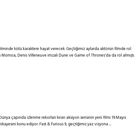
 filminde kötü karaktere hayat verecek. Geçtiğimiz aylarda aktörün filmde rol
n Momoa, Denis Villeneuve imzalı Dune ve Game of Thrones'da da rol almıştı.
. Dünya çapında izlenme rekorları kıran aksiyon serisinin yeni filmi 19 Mayıs
kayesini konu ediyor. Fast & Furious 9, geçtiğimiz yaz vizyona ...