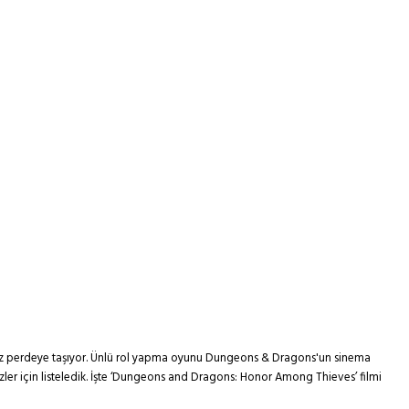
z perdeye taşıyor. Ünlü rol yapma oyunu Dungeons & Dragons'un sinema
izler için listeledik. İşte ‘Dungeons and Dragons: Honor Among Thieves’ filmi