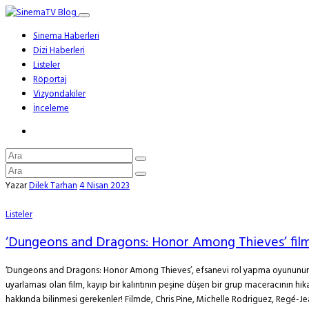
Sinema Haberleri
Dizi Haberleri
Listeler
Röportaj
Vizyondakiler
İnceleme
Yazar
Dilek Tarhan
4 Nisan 2023
Listeler
‘Dungeons and Dragons: Honor Among Thieves’ filmi
‘Dungeons and Dragons: Honor Among Thieves’, efsanevi rol yapma oyununun 
uyarlaması olan film, kayıp bir kalıntının peşine düşen bir grup maceracının hik
hakkında bilinmesi gerekenler! Filmde, Chris Pine, Michelle Rodriguez, Regé-Jean