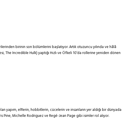
rilerinden birinin son bölümlerini başlatıyor. Artık otuzuncu yılında ve hâlâ
esi, The Incredible Hulk) yaptığı Hızlı ve Öfkeli 10’da rollerine yeniden dönen
apım, elflerin, hobbitlerin, cücelerin ve insanların yer aldığı bir dünyada
is Pine, Michelle Rodriguez ve Regé-Jean Page gibi isimler rol alıyor.