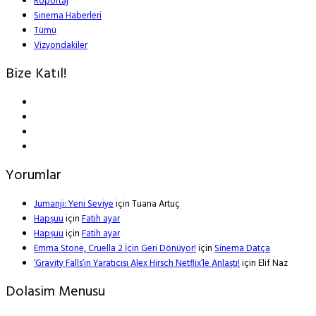
Röportaj
Sinema Haberleri
Tümü
Vizyondakiler
Bize Katıl!
Yorumlar
Jumanji: Yeni Seviye
için
Tuana Artuç
Hapşuu
için
Fatih ayar
Hapşuu
için
Fatih ayar
Emma Stone, Cruella 2 İçin Geri Dönüyor!
için
Sinema Datça
‘Gravity Falls’ın Yaratıcısı Alex Hirsch Netflix’le Anlaştı!
için
Elif Naz
Dolasim Menusu