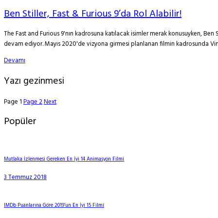
Ben Stiller, Fast & Furious 9’da Rol Alabilir!
The Fast and Furious 9'nın kadrosuna katılacak isimler merak konusuyken, Ben St
devam ediyor. Mayıs 2020'de vizyona girmesi planlanan filmin kadrosunda Vin D
Devamı
Yazı gezinmesi
Page
1
Page
2
Next
Popüler
Mutlaka İzlenmesi Gereken En İyi 14 Animasyon Filmi
3 Temmuz 2018
IMDb Puanlarına Göre 2019’un En İyi 15 Filmi