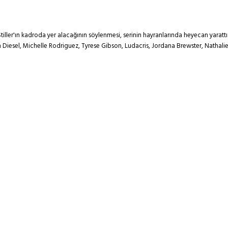
iller'ın kadroda yer alacağının söylenmesi, serinin hayranlarında heyecan yarattı
iesel, Michelle Rodriguez, Tyrese Gibson, Ludacris, Jordana Brewster, Nathalie 