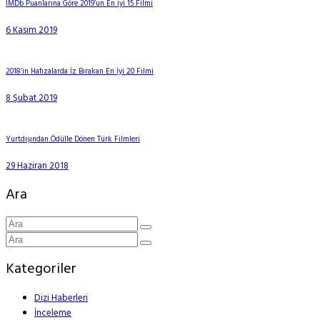
IMDb Puanlarına Göre 2019’un En İyi 15 Filmi
6 Kasım 2019
2018’in Hafızalarda İz Bırakan En İyi 20 Filmi
8 Şubat 2019
Yurtdışından Ödülle Dönen Türk Filmleri
29 Haziran 2018
Ara
Kategoriler
Dizi Haberleri
İnceleme