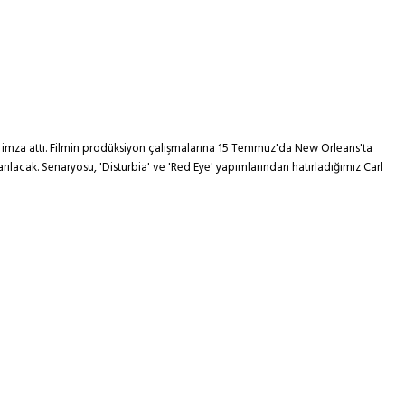
re imza attı. Filmin prodüksiyon çalışmalarına 15 Temmuz'da New Orleans'ta
rılacak. Senaryosu, 'Disturbia' ve 'Red Eye' yapımlarından hatırladığımız Carl