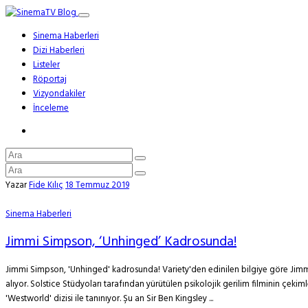
Sinema Haberleri
Dizi Haberleri
Listeler
Röportaj
Vizyondakiler
İnceleme
Yazar
Fide Kılıç
18 Temmuz 2019
Sinema Haberleri
Jimmi Simpson, ‘Unhinged’ Kadrosunda!
Jimmi Simpson, 'Unhinged' kadrosunda! Variety'den edinilen bilgiye göre Jimmi 
alıyor. Solstice Stüdyoları tarafından yürütülen psikolojik gerilim filminin çek
'Westworld' dizisi ile tanınıyor. Şu an Sir Ben Kingsley ...