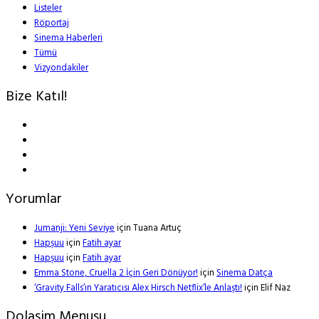
Listeler
Röportaj
Sinema Haberleri
Tümü
Vizyondakiler
Bize Katıl!
Yorumlar
Jumanji: Yeni Seviye
için
Tuana Artuç
Hapşuu
için
Fatih ayar
Hapşuu
için
Fatih ayar
Emma Stone, Cruella 2 İçin Geri Dönüyor!
için
Sinema Datça
‘Gravity Falls’ın Yaratıcısı Alex Hirsch Netflix’le Anlaştı!
için
Elif Naz
Dolasim Menusu