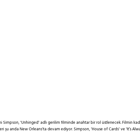
Simpson, 'Unhinged' adlı gerilim filminde anahtar bir rol üstlenecek. Filmin ka
imleri şu anda New Orleans'ta devam ediyor. Simpson, 'House of Cards' ve 'It’s Alw