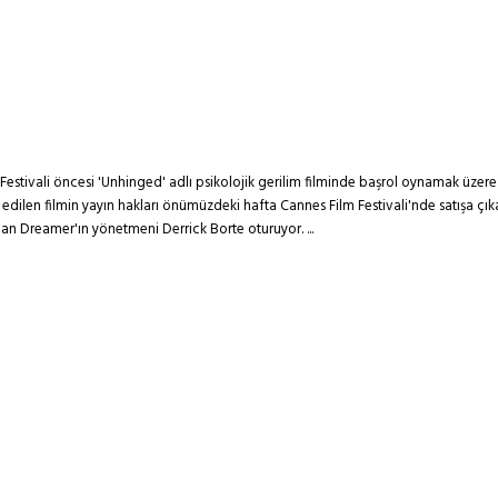
m Festivali öncesi 'Unhinged' adlı psikolojik gerilim filminde başrol oynamak üze
edilen filmin yayın hakları önümüzdeki hafta Cannes Film Festivali'nde satışa çıka
n Dreamer'ın yönetmeni Derrick Borte oturuyor. ...