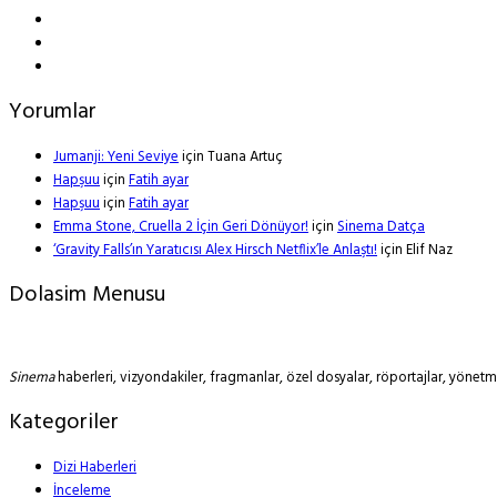
Yorumlar
Jumanji: Yeni Seviye
için
Tuana Artuç
Hapşuu
için
Fatih ayar
Hapşuu
için
Fatih ayar
Emma Stone, Cruella 2 İçin Geri Dönüyor!
için
Sinema Datça
‘Gravity Falls’ın Yaratıcısı Alex Hirsch Netflix’le Anlaştı!
için
Elif Naz
Dolasim Menusu
Sinema
haberleri, vizyondakiler, fragmanlar, özel dosyalar, röportajlar, yöne
Kategoriler
Dizi Haberleri
İnceleme