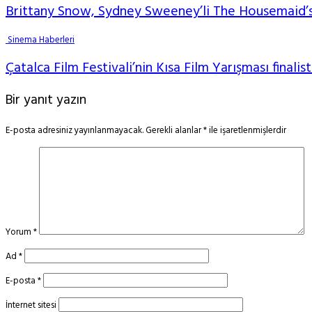
Brittany Snow, Sydney Sweeney’li The Housemaid’s
Sinema Haberleri
Çatalca Film Festivali’nin Kısa Film Yarışması finalist
Bir yanıt yazın
E-posta adresiniz yayınlanmayacak.
Gerekli alanlar
*
ile işaretlenmişlerdir
Yorum
*
Ad
*
E-posta
*
İnternet sitesi