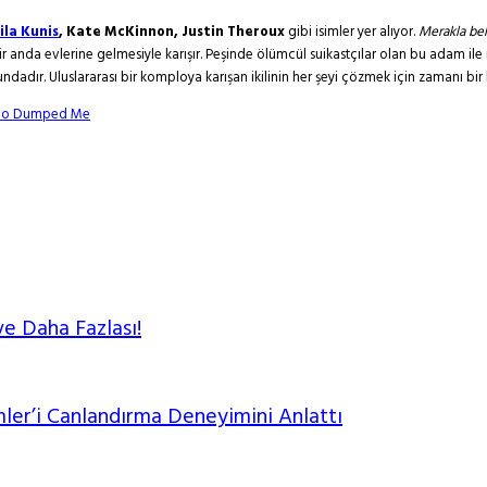
ila Kunis
, Kate McKinnon, Justin Theroux
gibi isimler yer alıyor.
Merakla bek
 bir anda evlerine gelmesiyle karışır. Peşinde ölümcül suikastçılar olan bu adam il
dır. Uluslararası bir komploya karışan ikilinin her şeyi çözmek için zamanı bir hay
ho Dumped Me
ve Daha Fazlası!
mler’i Canlandırma Deneyimini Anlattı