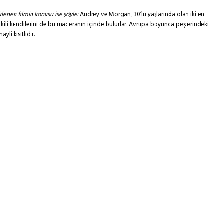
lenen filmin konusu ise şöyle:
Audrey ve Morgan, 30’lu yaşlarında olan iki en
e ikili kendilerini de bu maceranın içinde bulurlar. Avrupa boyunca peşlerindeki
li kısıtlıdır.