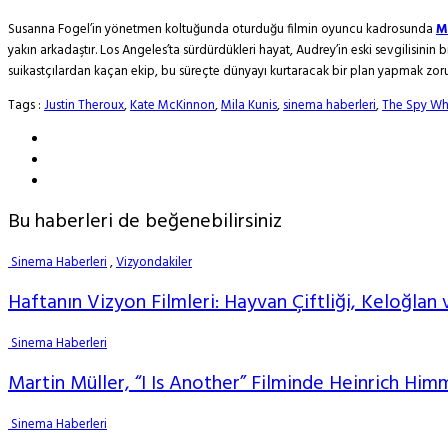
Susanna Fogel’in yönetmen koltuğunda oturduğu filmin oyuncu kadrosunda
M
yakın arkadaştır. Los Angeles’ta sürdürdükleri hayat, Audrey’in eski sevgilisinin
suikastçılardan kaçan ekip, bu süreçte dünyayı kurtaracak bir plan yapmak zorunda
Tags :
Justin Theroux
,
Kate McKinnon
,
Mila Kunis
,
sinema haberleri
,
The Spy W
Bu haberleri de beğenebilirsiniz
Sinema Haberleri
,
Vizyondakiler
Haftanın Vizyon Filmleri: Hayvan Çiftliği, Keloğlan 
Sinema Haberleri
Martin Müller, “I Is Another” Filminde Heinrich Him
Sinema Haberleri