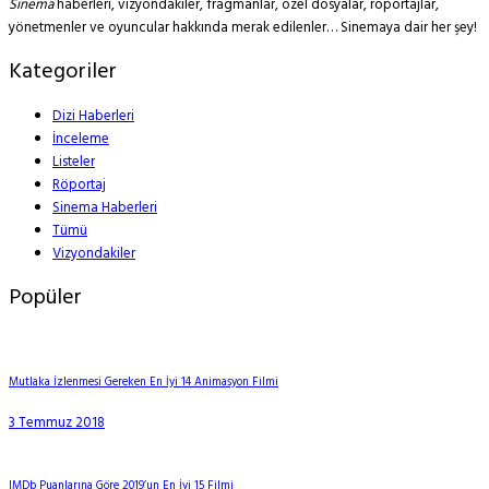
Sinema
haberleri, vizyondakiler, fragmanlar, özel dosyalar, röportajlar,
yönetmenler ve oyuncular hakkında merak edilenler… Sinemaya dair her şey!
Kategoriler
Dizi Haberleri
İnceleme
Listeler
Röportaj
Sinema Haberleri
Tümü
Vizyondakiler
Popüler
Mutlaka İzlenmesi Gereken En İyi 14 Animasyon Filmi
3 Temmuz 2018
IMDb Puanlarına Göre 2019’un En İyi 15 Filmi