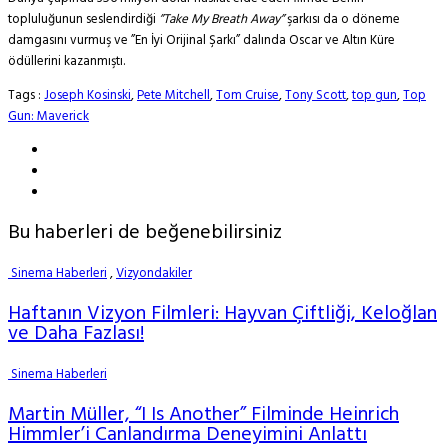
topluluğunun seslendirdiği
”Take My Breath Away”
şarkısı da o döneme
damgasını vurmuş ve ”En İyi Orijinal Şarkı” dalında Oscar ve Altın Küre
ödüllerini kazanmıştı.
Tags :
Joseph Kosinski
,
Pete Mitchell
,
Tom Cruise
,
Tony Scott
,
top gun
,
Top
Gun: Maverick
Bu haberleri de beğenebilirsiniz
Sinema Haberleri
,
Vizyondakiler
Haftanın Vizyon Filmleri: Hayvan Çiftliği, Keloğlan
ve Daha Fazlası!
Sinema Haberleri
Martin Müller, “I Is Another” Filminde Heinrich
Himmler’i Canlandırma Deneyimini Anlattı