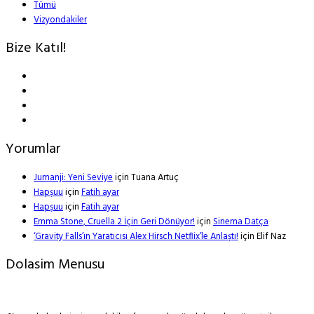
Tümü
Vizyondakiler
Bize Katıl!
Yorumlar
Jumanji: Yeni Seviye
için
Tuana Artuç
Hapşuu
için
Fatih ayar
Hapşuu
için
Fatih ayar
Emma Stone, Cruella 2 İçin Geri Dönüyor!
için
Sinema Datça
‘Gravity Falls’ın Yaratıcısı Alex Hirsch Netflix’le Anlaştı!
için
Elif Naz
Dolasim Menusu