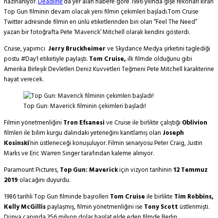
hazırlanıyor.
Deadline
‘da yer alan habere göre 1986 yılında gişe rekorları kıran
Top Gun filminin devam olacak yeni filmin çekimleri başladı.Tom Cruise
Twitter adresinde filmin en ünlü etiketlerinden biri olan “Feel The Need”
yazan bir fotoğrafta Pete ‘Maverick’ Mitchell olarak kendini gösterdi.
Cruise, yapımcı
Jerry Bruckheimer
ve Skydance Medya şirketini taglediği
postu #Day1 etiketiyle paylaştı.
Tom Cruise,
ilk filmde olduğunu gibi
Amerika Birleşik Devletleri Deniz Kuvvetleri Teğmeni Pete Mitchell karakterine
hayat verecek.
Top Gun: Maverick filminin çekimleri başladı!
Filmin yönetmenliğini
Tron Efsanesi
ve Cruise ile birlikte çalıştığı
Oblivion
filmleri ile bilim kurgu dalındaki yeteneğini kanıtlamış olan
Joseph
Kosinski
‘nin üstleneceği konuşuluyor. Filmin senaryosu Peter Craig, Justin
Marks ve Eric Warren Singer tarafından kaleme alınıyor.
Paramount Pictures,
Top Gun: Maverick
için vizyon tarihinin
12 Temmuz
2019
olacağını duyurdu.
1986 tarihli Top Gun filminde başrolleri
Tom Cruise
ile birlikte
Tim Robbins,
Kelly McGillis
paylaşmış, filmin yönetmenliğini ise
Tony Scott
üstlenmişti.
Dünya çapında 356 milyon dolar hasılat elde eden filmde Berlin