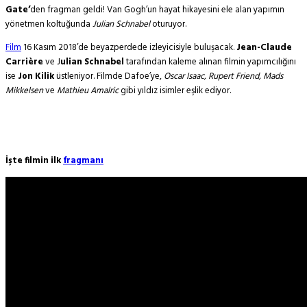
Gate’
den fragman geldi! Van Gogh’un hayat hikayesini ele alan yapımın
yönetmen koltuğunda
Julian Schnabel
oturuyor.
Film
16 Kasım 2018’de beyazperdede izleyicisiyle buluşacak.
Jean-Claude
Carrière
ve J
ulian Schnabel
tarafından kaleme alınan filmin yapımcılığını
ise
Jon Kilik
üstleniyor. Filmde Dafoe’ye,
Oscar Isaac, Rupert Friend, Mads
Mikkelsen
ve
Mathieu Amalric
gibi yıldız isimler eşlik ediyor.
İşte filmin ilk
fragmanı