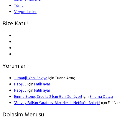
Tümü
Vizyondakiler
Bize Katıl!
Yorumlar
Jumanji: Yeni Seviye
için
Tuana Artuç
Hapşuu
için
Fatih ayar
Hapşuu
için
Fatih ayar
Emma Stone, Cruella 2 İçin Geri Dönüyor!
için
Sinema Datça
‘Gravity Falls’ın Yaratıcısı Alex Hirsch Netflix’le Anlaştı!
için
Elif Naz
Dolasim Menusu