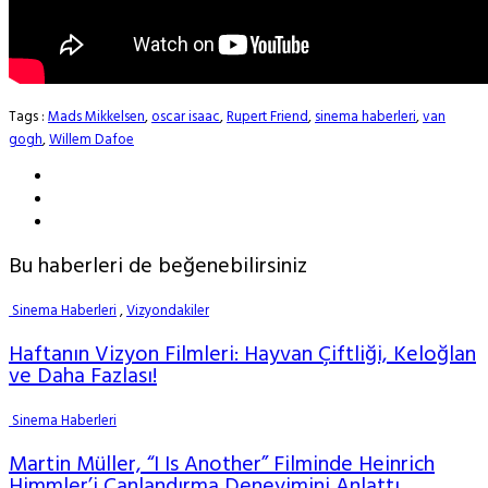
Tags :
Mads Mikkelsen
,
oscar isaac
,
Rupert Friend
,
sinema haberleri
,
van
gogh
,
Willem Dafoe
Bu haberleri de beğenebilirsiniz
Sinema Haberleri
,
Vizyondakiler
Haftanın Vizyon Filmleri: Hayvan Çiftliği, Keloğlan
ve Daha Fazlası!
Sinema Haberleri
Martin Müller, “I Is Another” Filminde Heinrich
Himmler’i Canlandırma Deneyimini Anlattı