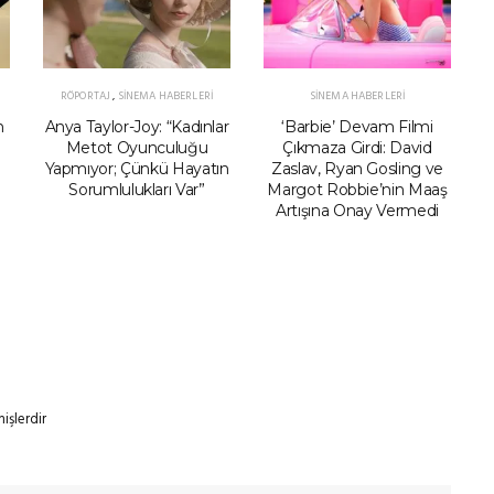
RÖPORTAJ
,
SINEMA HABERLERI
SINEMA HABERLERI
n
Anya Taylor-Joy: “Kadınlar
‘Barbie’ Devam Filmi
Metot Oyunculuğu
Çıkmaza Girdi: David
Yapmıyor; Çünkü Hayatın
Zaslav, Ryan Gosling ve
Sorumlulukları Var”
Margot Robbie’nin Maaş
Artışına Onay Vermedi
mişlerdir