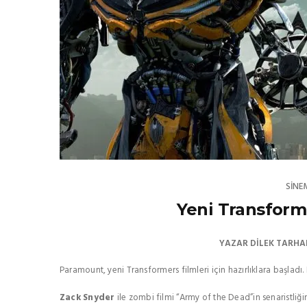
SINE
Yeni Transforme
YAZAR
DILEK TARHA
Paramount, yeni Transformers filmleri için hazırlıklara başladı. 
Zack Snyder
ile zombi filmi “Army of the Dead”in senaristliği