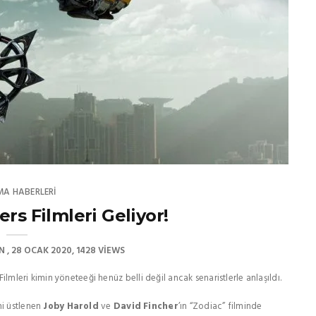
MA HABERLERI
rs Filmleri Geliyor!
N
28 OCAK 2020
1428 VIEWS
Filmleri kimin yöneteeği henüz belli değil ancak senaristlerle anlaşıldı.
ni üstlenen
Joby Harold
ve
David Fincher
’ın “Zodiac” filminde