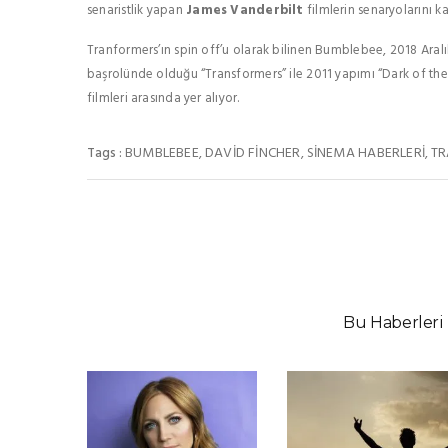
senaristlik yapan
James Vanderbilt
filmlerin senaryolarını k
Tranformers’ın spin off’u olarak bilinen Bumblebee, 2018 Aralı
başrolünde olduğu “Transformers” ile 2011 yapımı “Dark of the
filmleri arasında yer alıyor.
BUMBLEBEE
DAVID FINCHER
SINEMA HABERLERI
TR
Tags :
,
,
,
Bu Haberleri 