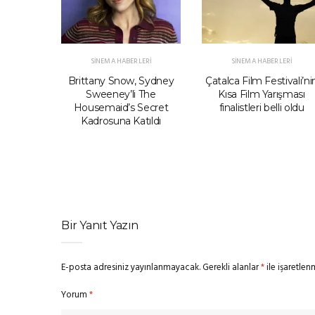
ERI
SINEMA HABERLERI
SINEMA HABERLERI
 Filmi
Brittany Snow, Sydney
Çatalca Film Festivali’ni
 David
Sweeney’li The
Kısa Film Yarışması
sling ve
Housemaid’s Secret
finalistleri belli oldu
nin Maaş
Kadrosuna Katıldı
Vermedi
Bir Yanıt Yazın
E-posta adresiniz yayınlanmayacak.
Gerekli alanlar
*
ile işaretlen
Yorum
*