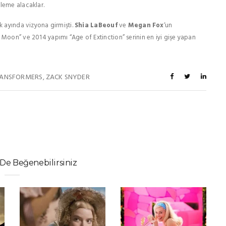
aleme alacaklar.
k ayında vizyona girmişti.
Shia LaBeouf
ve
Megan Fox
‘un
 Moon” ve 2014 yapımı “Age of Extinction” serinin en iyi gişe yapan
ANSFORMERS
ZACK SNYDER
,
De Beğenebilirsiniz