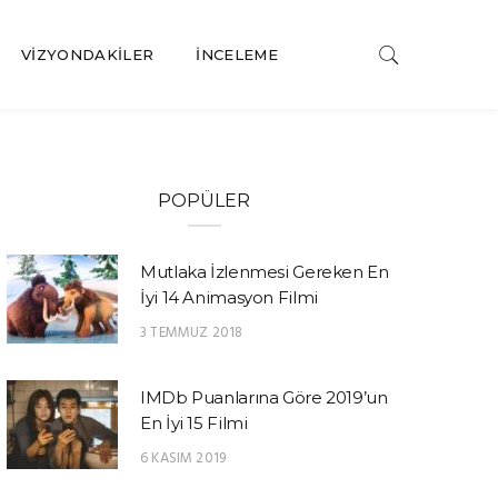
VIZYONDAKILER
İNCELEME
POPÜLER
Mutlaka İzlenmesi Gereken En
İyi 14 Animasyon Filmi
3 TEMMUZ 2018
IMDb Puanlarına Göre 2019’un
En İyi 15 Filmi
6 KASIM 2019