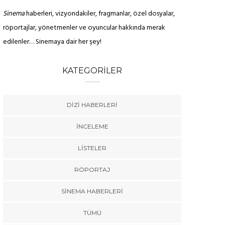
Sinema
haberleri, vizyondakiler, fragmanlar, özel dosyalar,
röportajlar, yönetmenler ve oyuncular hakkında merak
edilenler… Sinemaya dair her şey!
KATEGORILER
DIZI HABERLERI
İNCELEME
LISTELER
RÖPORTAJ
SINEMA HABERLERI
TÜMÜ