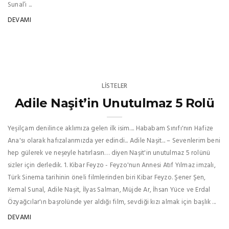
Sunal’ı ...
DEVAMI
LISTELER
Adile Naşit’in Unutulmaz 5 Rolü
Yeşilçam denilince aklımıza gelen ilk isim.... Hababam Sınıfı'nın Hafize
Ana'sı olarak hafızalarımızda yer edindi... Adile Naşit... – Sevenlerim beni
hep gülerek ve neşeyle hatırlasın… diyen Naşit'in unutulmaz 5 rolünü
sizler için derledik. 1. Kibar Feyzo - Feyzo'nun Annesi Atıf Yılmaz imzalı,
Türk Sinema tarihinin öneli filmlerinden biri Kibar Feyzo. Şener Şen,
Kemal Sunal, Adile Naşit, İlyas Salman, Müjde Ar, İhsan Yüce ve Erdal
Özyağcılar'ın başrolünde yer aldığı film, sevdiği kızı almak için başlık ...
DEVAMI