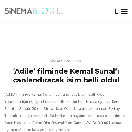
SINEMA HABERLERI
‘Adile’ filminde Kemal Sunal’ı
canlandıracak isim belli oldu!
'Adile' filminde Kemal Sunal'ı canlandıracak isim belli oldu!
Yönetmenliğini Çağan Irmak'ın üstleneceği filmde usta oyuncu Kemal
Sunal'a, Güldür Güldür Show'daki, Ozan karakteriyle tanınan Berkay
Tulumbacı hayat verecek. Adile Naşit'in hayatını anlatacak olan filmde
Adile Naşit'e ise Berlin Film Festivali’nde Gümüş Ayı Ödülü'nü kazanan
oyuncu Meltem Kaptan hayat verecek.