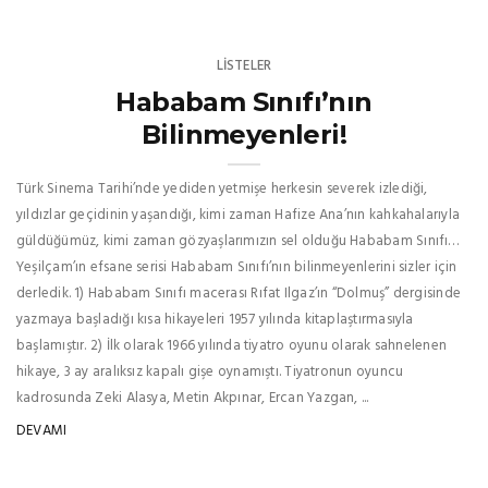
LISTELER
Hababam Sınıfı’nın
Bilinmeyenleri!
Türk Sinema Tarihi’nde yediden yetmişe herkesin severek izlediği,
yıldızlar geçidinin yaşandığı, kimi zaman Hafize Ana’nın kahkahalarıyla
güldüğümüz, kimi zaman gözyaşlarımızın sel olduğu Hababam Sınıfı…
Yeşilçam’ın efsane serisi Hababam Sınıfı’nın bilinmeyenlerini sizler için
derledik. 1) Hababam Sınıfı macerası Rıfat Ilgaz’ın “Dolmuş” dergisinde
yazmaya başladığı kısa hikayeleri 1957 yılında kitaplaştırmasıyla
başlamıştır. 2) İlk olarak 1966 yılında tiyatro oyunu olarak sahnelenen
hikaye, 3 ay aralıksız kapalı gişe oynamıştı. Tiyatronun oyuncu
kadrosunda Zeki Alasya, Metin Akpınar, Ercan Yazgan, ...
DEVAMI