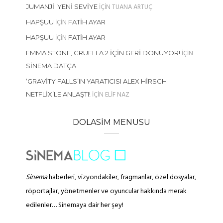
IÇIN
TUANA ARTUÇ
JUMANJI: YENI SEVIYE
IÇIN
HAPŞUU
FATIH AYAR
IÇIN
HAPŞUU
FATIH AYAR
IÇIN
EMMA STONE, CRUELLA 2 İÇIN GERI DÖNÜYOR!
SINEMA DATÇA
‘GRAVITY FALLS’IN YARATICISI ALEX HIRSCH
IÇIN
ELIF NAZ
NETFLIX’LE ANLAŞTI!
DOLASIM MENUSU
Sinema
haberleri, vizyondakiler, fragmanlar, özel dosyalar,
röportajlar, yönetmenler ve oyuncular hakkında merak
edilenler… Sinemaya dair her şey!