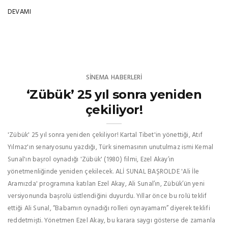
DEVAMI
SINEMA HABERLERI
‘Zübük’ 25 yıl sonra yeniden
çekiliyor!
'Zübük' 25 yıl sonra yeniden çekiliyor! Kartal Tibet'in yönettiği, Atıf
Yılmaz'ın senaryosunu yazdığı, Türk sinemasının unutulmaz ismi Kemal
Sunal'ın başrol oynadığı 'Zübük' (1980) filmi, Ezel Akay’ın
yönetmenliğinde yeniden çekilecek. ALİ SUNAL BAŞROLDE 'Ali İle
Aramızda' programına katılan Ezel Akay, Ali Sunal’ın, Zübük’ün yeni
versiyonunda başrolü üstlendiğini duyurdu. Yıllar önce bu rolü teklif
ettiği Ali Sunal, “Babamın oynadığı rolleri oynayamam” diyerek teklifi
reddetmişti. Yönetmen Ezel Akay, bu karara saygı gösterse de zamanla