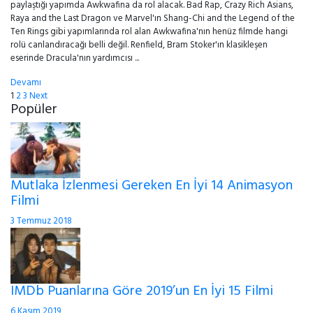
paylaştığı yapımda Awkwafina da rol alacak. Bad Rap, Crazy Rich Asians,
Raya and the Last Dragon ve Marvel'ın Shang-Chi and the Legend of the
Ten Rings gibi yapımlarında rol alan Awkwafina'nın henüz filmde hangi
rolü canlandıracağı belli değil. Renfield, Bram Stoker'ın klasikleşen
eserinde Dracula'nın yardımcısı ...
Devamı
Yazı
Page
Page
Page
1
2
3
Next
Popüler
gezinmesi
Mutlaka İzlenmesi Gereken En İyi 14 Animasyon
Filmi
3 Temmuz 2018
IMDb Puanlarına Göre 2019’un En İyi 15 Filmi
6 Kasım 2019