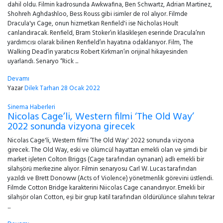
dahil oldu. Filmin kadrosunda Awkwafina, Ben Schwartz, Adrian Martinez,
Shohreh Aghdashloo, Bess Rouss gibi isimler de rol alıyor. Filmde
Dracula'yı Cage, onun hizmetkarı Renfield'i ise Nicholas Hoult
canlandıracak. Renfield, Bram Stoker’ın klasikleşen eserinde Dracula’nın
yardımcısı olarak bilinen Renfield’ın hayatına odaklanıyor. Film, The
Walking Dead‘in yaratıcısı Robert Kirkman’ın orijinal hikayesinden
uyarlandı. Senaryo “Rick ...
Devamı
Yazar
Dilek Tarhan
28 Ocak 2022
Sinema Haberleri
Nicolas Cage’li, Western filmi ‘The Old Way’
2022 sonunda vizyona girecek
Nicolas Cage'li, Western filmi ‘The Old Way' 2022 sonunda vizyona
girecek. The Old Way, eski ve ölümcül hayattan emekli olan ve şimdi bir
market işleten Colton Briggs (Cage tarafından oynanan) adlı emekli bir
silahşörü merkezine alıyor. Filmin senaryosu Carl W. Lucas tarafından
yazıldı ve Brett Donoww (Acts of Violence) yönetmenlik görevini üstlendi.
Filmde Cotton Bridge karakterini Niicolas Cage canandırıyor. Emekli bir
silahşör olan Cotton, eşi bir grup katil tarafından öldürülünce silahını tekrar
...