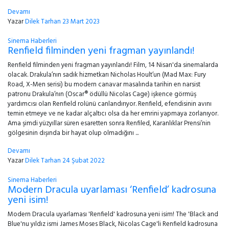
Devamı
Yazar
Dilek Tarhan
23 Mart 2023
Sinema Haberleri
Renfield filminden yeni fragman yayınlandı!
Renfield filminden yeni fragman yayınlandı! Film, 14 Nisan'da sinemalarda
olacak. Drakula’nın sadık hizmetkarı Nicholas Hoult’un (Mad Max: Fury
Road, X-Men serisi) bu modern canavar masalında tarihin en narsist
patronu Drakula’nın (Oscar® ödüllü Nicolas Cage) işkence görmüş
yardımcısı olan Renfield rolünü canlandırıyor. Renfield, efendisinin avını
temin etmeye ve ne kadar alçaltıcı olsa da her emrini yapmaya zorlanıyor.
Ama şimdi yüzyıllar süren esaretten sonra Renfiled, Karanlıklar Prensi’nin
gölgesinin dışında bir hayat olup olmadığını ...
Devamı
Yazar
Dilek Tarhan
24 Şubat 2022
Sinema Haberleri
Modern Dracula uyarlaması ‘Renfield’ kadrosuna
yeni isim!
Modern Dracula uyarlaması 'Renfield' kadrosuna yeni isim! The 'Black and
Blue'nu yıldız ismi James Moses Black, Nicolas Cage'li Renfield kadrosuna