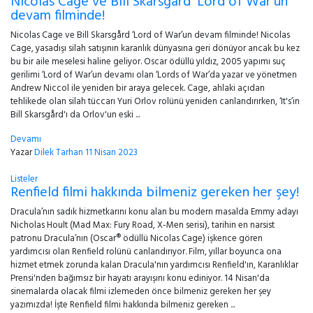
Nicolas Cage ve Bill Skarsgård ‘Lord of War’un
devam filminde!
Nicolas Cage ve Bill Skarsgård ‘Lord of War’un devam filminde! Nicolas
Cage, yasadışı silah satışının karanlık dünyasına geri dönüyor ancak bu kez
bu bir aile meselesi haline geliyor. Oscar ödüllü yıldız, 2005 yapımı suç
gerilimi ‘Lord of War’un devamı olan ‘Lords of War’da yazar ve yönetmen
Andrew Niccol ile yeniden bir araya gelecek. Cage, ahlaki açıdan
tehlikede olan silah tüccarı Yuri Orlov rolünü yeniden canlandırırken, ‘It's’in
Bill Skarsgård'ı da Orlov'un eski ...
Devamı
Yazar
Dilek Tarhan
11 Nisan 2023
Listeler
Renfield filmi hakkında bilmeniz gereken her şey!
Dracula’nın sadık hizmetkarını konu alan bu modern masalda Emmy adayı
Nicholas Hoult (Mad Max: Fury Road, X-Men serisi), tarihin en narsist
patronu Dracula’nın (Oscar® ödüllü Nicolas Cage) işkence gören
yardımcısı olan Renfield rolünü canlandırıyor. Film, yıllar boyunca ona
hizmet etmek zorunda kalan Dracula'nın yardımcısı Renfield'ın, Karanlıklar
Prensi'nden bağımsız bir hayatı arayışını konu ediniyor. 14 Nisan'da
sinemalarda olacak filmi izlemeden önce bilmeniz gereken her şey
yazımızda! İşte Renfield filmi hakkında bilmeniz gereken ...