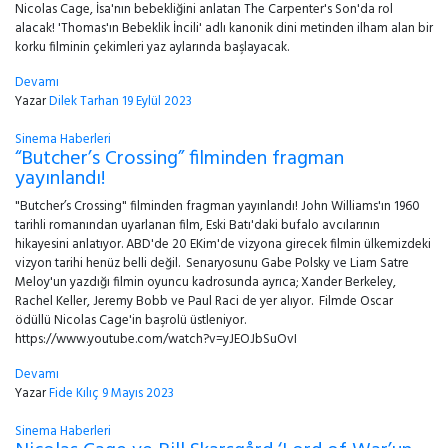
Nicolas Cage, İsa'nın bebekliğini anlatan The Carpenter's Son'da rol
alacak! 'Thomas'ın Bebeklik İncili' adlı kanonik dini metinden ilham alan bir
korku filminin çekimleri yaz aylarında başlayacak.
Devamı
Yazar
Dilek Tarhan
19 Eylül 2023
Sinema Haberleri
“Butcher’s Crossing” filminden fragman
yayınlandı!
"Butcher’s Crossing" filminden fragman yayınlandı! John Williams'ın 1960
tarihli romanından uyarlanan film, Eski Batı'daki bufalo avcılarının
hikayesini anlatıyor. ABD'de 20 EKim'de vizyona girecek filmin ülkemizdeki
vizyon tarihi henüz belli değil. Senaryosunu Gabe Polsky ve Liam Satre
Meloy'un yazdığı filmin oyuncu kadrosunda ayrıca; Xander Berkeley,
Rachel Keller, Jeremy Bobb ve Paul Raci de yer alıyor. Filmde Oscar
ödüllü Nicolas Cage'in başrolü üstleniyor.
https://www.youtube.com/watch?v=yJEOJbSuOvI
Devamı
Yazar
Fide Kılıç
9 Mayıs 2023
Sinema Haberleri