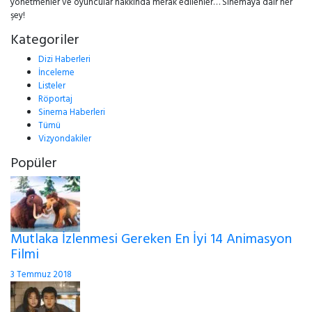
yönetmenler ve oyuncular hakkında merak edilenler… Sinemaya dair her
şey!
Kategoriler
Dizi Haberleri
İnceleme
Listeler
Röportaj
Sinema Haberleri
Tümü
Vizyondakiler
Popüler
Mutlaka İzlenmesi Gereken En İyi 14 Animasyon
Filmi
3 Temmuz 2018