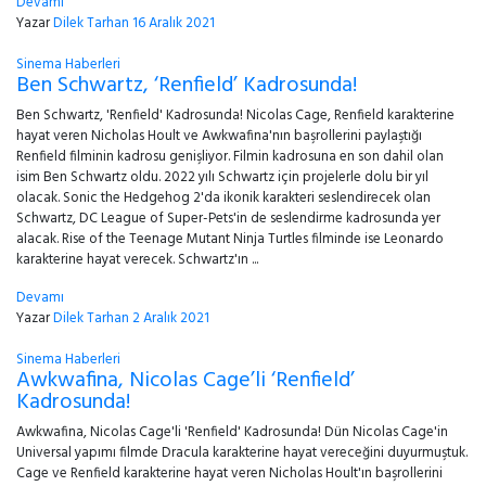
Devamı
Yazar
Dilek Tarhan
16 Aralık 2021
Sinema Haberleri
Ben Schwartz, ‘Renfield’ Kadrosunda!
Ben Schwartz, 'Renfield' Kadrosunda! Nicolas Cage, Renfield karakterine
hayat veren Nicholas Hoult ve Awkwafina'nın başrollerini paylaştığı
Renfield filminin kadrosu genişliyor. Filmin kadrosuna en son dahil olan
isim Ben Schwartz oldu. 2022 yılı Schwartz için projelerle dolu bir yıl
olacak. Sonic the Hedgehog 2'da ikonik karakteri seslendirecek olan
Schwartz, DC League of Super-Pets'in de seslendirme kadrosunda yer
alacak. Rise of the Teenage Mutant Ninja Turtles filminde ise Leonardo
karakterine hayat verecek. Schwartz'ın ...
Devamı
Yazar
Dilek Tarhan
2 Aralık 2021
Sinema Haberleri
Awkwafina, Nicolas Cage’li ‘Renfield’
Kadrosunda!
Awkwafina, Nicolas Cage'li 'Renfield' Kadrosunda! Dün Nicolas Cage'in
Universal yapımı filmde Dracula karakterine hayat vereceğini duyurmuştuk.
Cage ve Renfield karakterine hayat veren Nicholas Hoult'ın başrollerini