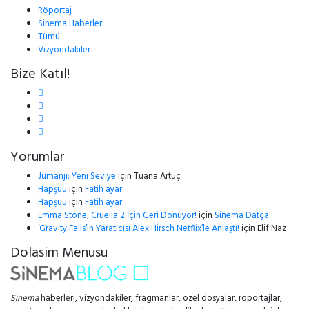
Röportaj
Sinema Haberleri
Tümü
Vizyondakiler
Bize Katıl!
Yorumlar
Jumanji: Yeni Seviye
için
Tuana Artuç
Hapşuu
için
Fatih ayar
Hapşuu
için
Fatih ayar
Emma Stone, Cruella 2 İçin Geri Dönüyor!
için
Sinema Datça
‘Gravity Falls’ın Yaratıcısı Alex Hirsch Netflix’le Anlaştı!
için
Elif Naz
Dolasim Menusu
Sinema
haberleri, vizyondakiler, fragmanlar, özel dosyalar, röportajlar,