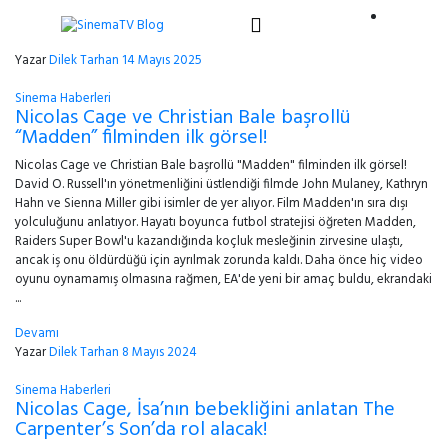
Yazar
Dilek Tarhan
14 Mayıs 2025
Sinema Haberleri
Nicolas Cage ve Christian Bale başrollü
“Madden” filminden ilk görsel!
Nicolas Cage ve Christian Bale başrollü "Madden" filminden ilk görsel!
David O. Russell'ın yönetmenliğini üstlendiği filmde John Mulaney, Kathryn
Hahn ve Sienna Miller gibi isimler de yer alıyor. Film Madden'ın sıra dışı
yolculuğunu anlatıyor. Hayatı boyunca futbol stratejisi öğreten Madden,
Raiders Super Bowl'u kazandığında koçluk mesleğinin zirvesine ulaştı,
ancak iş onu öldürdüğü için ayrılmak zorunda kaldı. Daha önce hiç video
oyunu oynamamış olmasına rağmen, EA'de yeni bir amaç buldu, ekrandaki
...
Devamı
Yazar
Dilek Tarhan
8 Mayıs 2024
Sinema Haberleri
Nicolas Cage, İsa’nın bebekliğini anlatan The
Carpenter’s Son’da rol alacak!