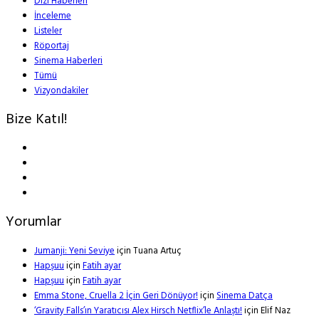
Dizi Haberleri
İnceleme
Listeler
Röportaj
Sinema Haberleri
Tümü
Vizyondakiler
Bize Katıl!
Yorumlar
Jumanji: Yeni Seviye
için
Tuana Artuç
Hapşuu
için
Fatih ayar
Hapşuu
için
Fatih ayar
Emma Stone, Cruella 2 İçin Geri Dönüyor!
için
Sinema Datça
‘Gravity Falls’ın Yaratıcısı Alex Hirsch Netflix’le Anlaştı!
için
Elif Naz