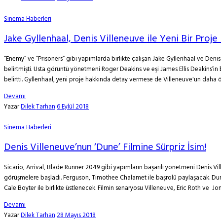
Sinema Haberleri
Jake Gyllenhaal, Denis Villeneuve ile Yeni Bir Proje
“Enemy” ve “Prisoners” gibi yapımlarda birlikte çalışan Jake Gyllenhaal ve Deni
belirtmişti. Usta görüntü yönetmeni Roger Deakins ve eşi James Ellis Deakins’in
belirtti. Gyllenhaal, yeni proje hakkında detay vermese de Villeneuve'un daha ön
Devamı
Yazar
Dilek Tarhan
6 Eylül 2018
Sinema Haberleri
Denis Villeneuve’nun ‘Dune’ Filmine Sürpriz İsim!
Sicario, Arrival, Blade Runner 2049 gibi yapımların başarılı yönetmeni Denis V
görüşmelere başladı. Ferguson, Timothee Chalamet ile başrolü paylaşacak. Dun
Cale Boyter ile birlikte üstlenecek. Filmin senaryosu Villeneuve, Eric Roth ve Jon
Devamı
Yazar
Dilek Tarhan
28 Mayıs 2018