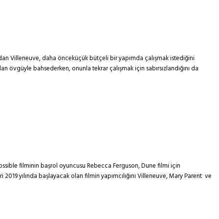
ından Villeneuve, daha önceküçük bütçeli bir yapımda çalışmak istediğini
'dan övgüyle bahsederken, onunla tekrar çalışmak için sabırsızlandığını da
possible filminin başrol oyuncusu Rebecca Ferguson, Dune filmi için
2019 yılında başlayacak olan filmin yapımcılığını Villeneuve, Mary Parent ve