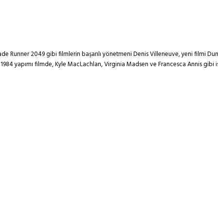
ade Runner 2049 gibi filmlerin başarılı yönetmeni Denis Villeneuve, yeni filmi Dun
984 yapımı filmde, Kyle MacLachlan, Virginia Madsen ve Francesca Annis gibi isi