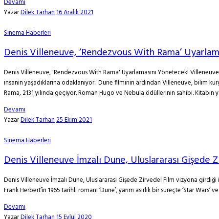
Devamı
Yazar
Dilek Tarhan
16 Aralık 2021
Sinema Haberleri
Denis Villeneuve, ‘Rendezvous With Rama’ Uyarlam
Denis Villeneuve, 'Rendezvous With Rama' Uyarlamasını Yönetecek! Villeneuve,
insanın yaşadıklarına odaklanıyor. Dune filminin ardından Villeneuve, bilim ku
Rama, 2131 yılında geçiyor. Roman Hugo ve Nebula ödüllerinin sahibi. Kitabın yaz
Devamı
Yazar
Dilek Tarhan
25 Ekim 2021
Sinema Haberleri
Denis Villeneuve İmzalı Dune, Uluslararası Gişede Z
Denis Villeneuve İmzalı Dune, Uluslararası Gişede Zirvede! Film vizyona girdiği i
Frank Herbert’in 1965 tarihli romanı ‘Dune’, yarım asırlık bir süreçte ‘Star Wars’
Devamı
Yazar
Dilek Tarhan
15 Eylül 2020