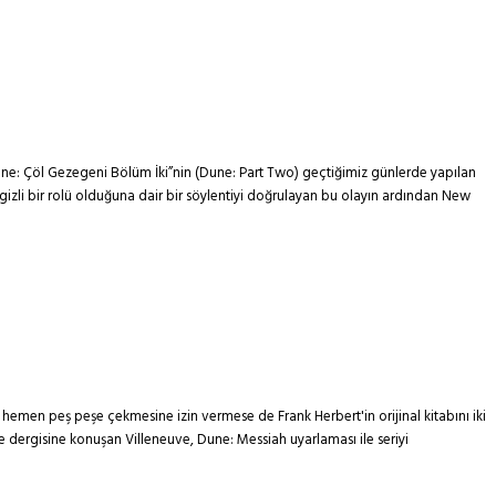
Dune: Çöl Gezegeni Bölüm İki”nin (Dune: Part Two) geçtiğimiz günlerde yapılan
gizli bir rolü olduğuna dair bir söylentiyi doğrulayan bu olayın ardından New
ü hemen peş peşe çekmesine izin vermese de Frank Herbert'in orijinal kitabını iki
 dergisine konuşan Villeneuve, Dune: Messiah uyarlaması ile seriyi