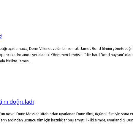
!
ğı açıklamada, Denis Villeneuve’ün bir sonraki James Bond filmini yöneteceğini
mcı kadrosunda yer alacak. Yönetmen kendisini “die‑hard Bond hayranı” olarak t
a birlikte James ...
ğını doğruladı
ert’un novel Dune Messiah kitabından uyarlanan Dune filmi, üçüncü filmiyle sona 
 ardından üçüncü film için hazırlıklar başlamıştı. İlk iki filmde, uyarlandığı Dune