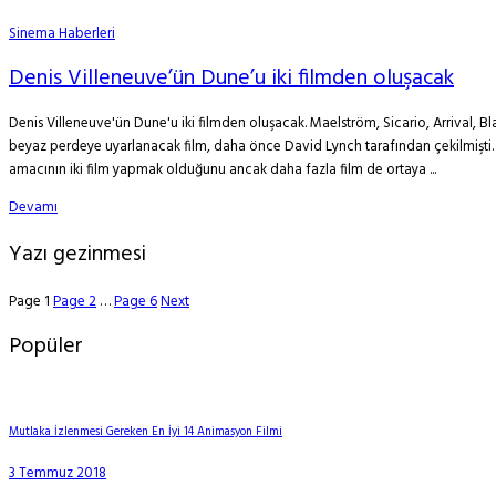
Sinema Haberleri
Denis Villeneuve’ün Dune’u iki filmden oluşacak
Denis Villeneuve'ün Dune'u iki filmden oluşacak. Maelström, Sicario, Arrival, Bl
beyaz perdeye uyarlanacak film, daha önce David Lynch tarafından çekilmişti. 1
amacının iki film yapmak olduğunu ancak daha fazla film de ortaya ...
Devamı
Yazı gezinmesi
Page
1
Page
2
…
Page
6
Next
Popüler
Mutlaka İzlenmesi Gereken En İyi 14 Animasyon Filmi
3 Temmuz 2018