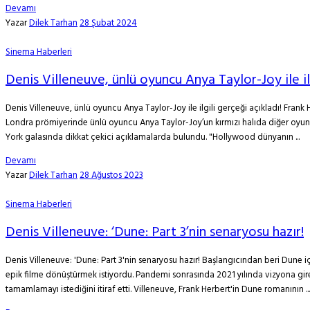
Devamı
Yazar
Dilek Tarhan
28 Şubat 2024
Sinema Haberleri
Denis Villeneuve, ünlü oyuncu Anya Taylor-Joy ile ilg
Denis Villeneuve, ünlü oyuncu Anya Taylor-Joy ile ilgili gerçeği açıkladı! Fra
Londra prömiyerinde ünlü oyuncu Anya Taylor-Joy’un kırmızı halıda diğer oyuncul
York galasında dikkat çekici açıklamalarda bulundu. "Hollywood dünyanın ...
Devamı
Yazar
Dilek Tarhan
28 Ağustos 2023
Sinema Haberleri
Denis Villeneuve: ‘Dune: Part 3’nin senaryosu hazır!
Denis Villeneuve: 'Dune: Part 3'nin senaryosu hazır! Başlangıcından beri Dune iç
epik filme dönüştürmek istiyordu. Pandemi sonrasında 2021 yılında vizyona gire
tamamlamayı istediğini itiraf etti. Villeneuve, Frank Herbert'in Dune romanının ...