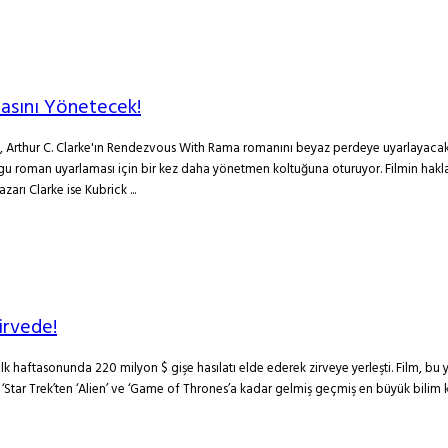
asını Yönetecek!
 Arthur C. Clarke'ın Rendezvous With Rama romanını beyaz perdeye uyarlayacak.
rgu roman uyarlaması için bir kez daha yönetmen koltuğuna oturuyor. Filmin hakla
arı Clarke ise Kubrick ...
irvede!
lk haftasonunda 220 milyon $ gişe hasılatı elde ederek zirveye yerleşti. Film, bu y
 ve ‘Star Trek’ten ‘Alien’ ve ‘Game of Thrones’a kadar gelmiş geçmiş en büyük bilim 