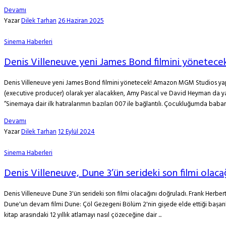
Devamı
Yazar
Dilek Tarhan
26 Haziran 2025
Sinema Haberleri
Denis Villeneuve yeni James Bond filmini yönetecek
Denis Villeneuve yeni James Bond filmini yönetecek! Amazon MGM Studios yaptı
(executive producer) olarak yer alacakken, Amy Pascal ve David Heyman da yapı
“Sinemaya dair ilk hatıralarımın bazıları 007 ile bağlantılı. Çocukluğumda babaml
Devamı
Yazar
Dilek Tarhan
12 Eylül 2024
Sinema Haberleri
Denis Villeneuve, Dune 3’ün serideki son filmi olaca
Denis Villeneuve Dune 3'ün serideki son filmi olacağını doğruladı. Frank Herb
Dune'un devam filmi Dune: Çöl Gezegeni Bölüm 2'nin gişede elde ettiği başarıların
kitap arasındaki 12 yıllık atlamayı nasıl çözeceğine dair ...