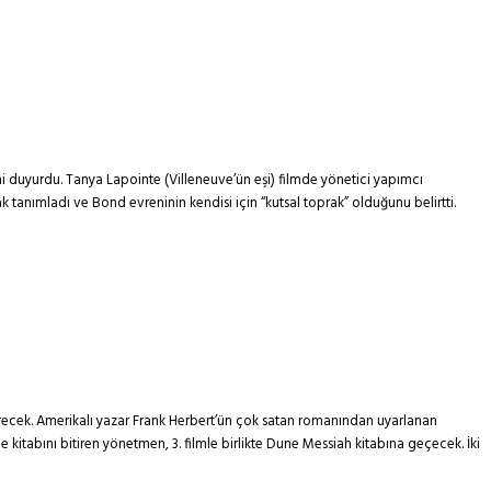
 duyurdu. Tanya Lapointe (Villeneuve’ün eşi) filmde yönetici yapımcı
anımladı ve Bond evreninin kendisi için “kutsal toprak” olduğunu belirtti.
erecek. Amerikalı yazar Frank Herbert’ün çok satan romanından uyarlanan
 kitabını bitiren yönetmen, 3. filmle birlikte Dune Messiah kitabına geçecek. İki