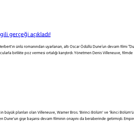
ili gerçeği açıkladı!
nk Herbert'ın ünlü romanından uyarlanan, altı Oscar Ödüllü Dune’un devam filmi “
arla birlikte poz vermesi ortalığı karıştırdı. Yönetmen Denis Villeneuve, filmde 
in büyük planları olan Villeneuve, Warner Bros. 'Birinci Bölüm' ve 'İkinci Bölüm'
n Dune'un gişe başarısı devam filminin onayını da beraberinde getirmişti. Empire