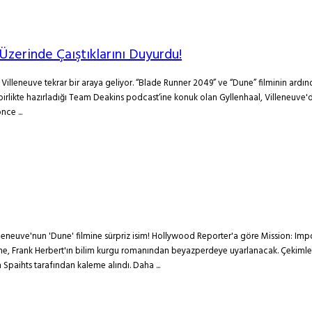
 Üzerinde Çaıştıklarını Duyurdu!
s Villeneuve tekrar bir araya geliyor. “Blade Runner 2049” ve “Dune” filminin ard
 birlikte hazırladığı Team Deakins podcast‘ine konuk olan Gyllenhaal, Villeneuve
ce ...
illeneuve'nun 'Dune' filmine sürpriz isim! Hollywood Reporter'a göre Mission: Im
e, Frank Herbert'ın bilim kurgu romanından beyazperdeye uyarlanacak. Çekimleri 
 Spaihts tarafından kaleme alındı. Daha ...