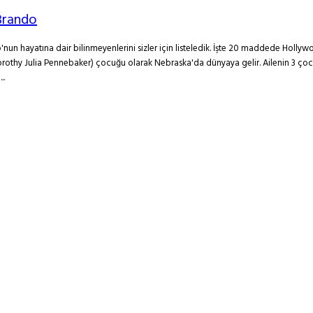
Brando
o'nun hayatına dair bilinmeyenlerini sizler için listeledik. İşte 20 maddede Holl
othy Julia Pennebaker) çocuğu olarak Nebraska'da dünyaya gelir. Ailenin 3 çocuğun
..