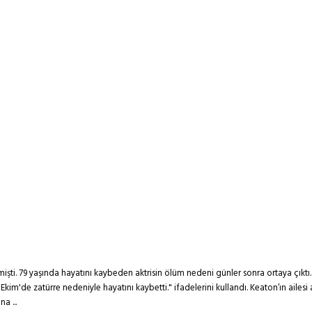
ti. 79 yaşında hayatını kaybeden aktrisin ölüm nedeni günler sonra ortaya çıktı.
1 Ekim'de zatürre nedeniyle hayatını kaybetti." ifadelerini kullandı. Keaton’ın aile
a ...