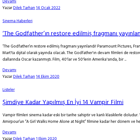
Devamı
Yazar
Dilek Tarhan
14 Ocak 2022
Sinema Haberleri
‘The Godfather’ın restore edilmiş fragmanı yayınlan
‘The Godfather’ın restore edilmiş fragmanı yayınlandı! Paramount Pictures, Fr
Mart'ta dijital olarak yayında olacak. The Godfather'ın devam filmleri de rest
dallarında Oscar kazanmıştı. Film, 40'lar ve 50'lerin Amerika'sında, bir ...
Devamı
Yazar
Dilek Tarhan
14 Ekim 2020
Listeler
Şimdiye Kadar Yapılmış En İyi 14 Vampir Filmi
Vampir filmleri sinema kadar eski bir tarihe sahiptir ve kanlı klasiklerle doludu
Amirpour’un “A Girl Walks Home Alone at Night” filmine kadar her dönem ve her ülke
Devamı
Yazar
Dilek Tarhan
1 Ekim 2020