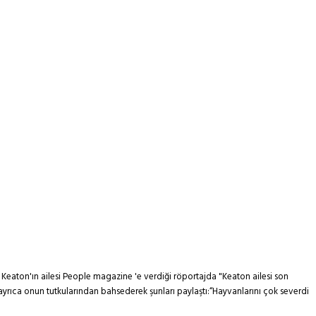
 Keaton'ın ailesi People magazine 'e verdiği röportajda "Keaton ailesi son
si ayrıca onun tutkularından bahsederek şunları paylaştı:“Hayvanlarını çok severdi