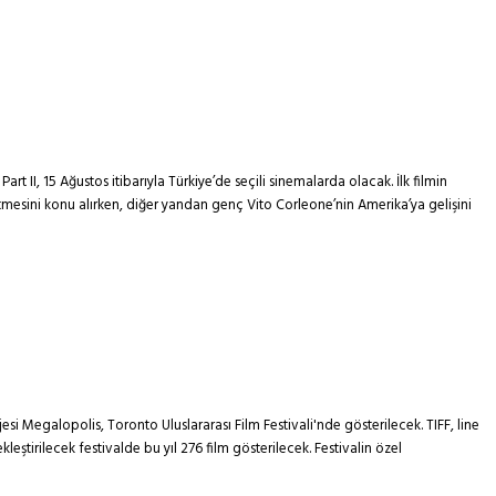
 II, 15 Ağustos itibarıyla Türkiye’de seçili sinemalarda olacak. İlk filmin
tmesini konu alırken, diğer yandan genç Vito Corleone’nin Amerika’ya gelişini
 Megalopolis, Toronto Uluslararası Film Festivali'nde gösterilecek. TIFF, line
tirilecek festivalde bu yıl 276 film gösterilecek. Festivalin özel