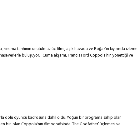
da, sinema tarihinin unutulmaz üç filmi, açık havada ve Boğaz’ın kıyısında izleme
sinemaseverlerle buluşuyor. Cuma akşamı, Francis Ford Coppola’nın yönettiği ve
zlarla dolu oyuncu kadrosuna dahil oldu. Yoğun bir programa sahip olan
nden biri olan Coppola'nın filmografisinde ‘The Godfather’ üçlemesi ve