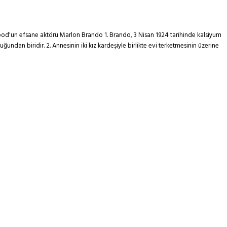
ywood'un efsane aktörü Marlon Brando 1. Brando, 3 Nisan 1924 tarihinde kalsiyum
dan biridir. 2. Annesinin iki kız kardeşiyle birlikte evi terketmesinin üzerine