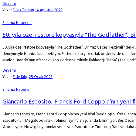
Devamı
Yazar
Dilek Tarhan
14 Ağustos 2023
Sinema Haberleri
50. yıla özel restore kopyasıyla “The Godfather”, Bi
50. yıla özel restore kopyasıyla “The Godfather”, Bir Yaz Gecesi Festivali’nde! 
deneyimiyle İstanbulluları bekliyor. Festivalin bu yılki odak bestecisi de olan 
Marlon Brando’nun efsanevi Don Corleone rolüyle ilahlaştığı “Baba” (The Godfat
Devamı
Yazar
Fide Kılıç
25 Ocak 2023
Sinema Haberleri
Giancarlo Esposito, Francis Ford Coppola’nın yeni fi
Giancarlo Esposito, Francis Ford Coppola'nın yeni filmi ‘Megalopolis’te! Gianc
Esposito’nun ‘Megalopolis’teki rolünün ayrıntıları şu anda bilinmiyor. Beş Osca
‘Apocalypse Now’ gibi yapımlar yer alıyor. Esposito ise ‘Breaking Bad’ ve daha ..