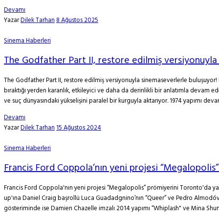
Devamı
Yazar
Dilek Tarhan
8 Ağustos 2025
Sinema Haberleri
The Godfather Part II, restore edilmiş versiyonuyla
The Godfather Part II, restore edilmiş versiyonuyla sinemaseverlerle buluşuyor! F
bıraktığı yerden karanlık, etkileyici ve daha da derinlikli bir anlatımla devam
ve suç dünyasındaki yükselişini paralel bir kurguyla aktarıyor. 1974 yapımı devam
Devamı
Yazar
Dilek Tarhan
15 Ağustos 2024
Sinema Haberleri
Francis Ford Coppola’nın yeni projesi “Megalopolis
Francis Ford Coppola'nın yeni projesi “Megalopolis” prömiyerini Toronto'da yap
up'ına Daniel Craig başrollü Luca Guadadgnino’nın “Queer” ve Pedro Almodóvar’un
gösteriminde ise Damien Chazelle imzalı 2014 yapımı “Whiplash" ve Mina Shum