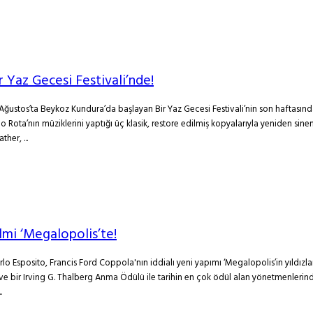
r Yaz Gecesi Festivali’nde!
4 Ağustos’ta Beykoz Kundura’da başlayan Bir Yaz Gecesi Festivali’nin son haftasın
Nino Rota’nın müziklerini yaptığı üç klasik, restore edilmiş kopyalarıyla yeniden 
her, ...
lmi ‘Megalopolis’te!
arlo Esposito, Francis Ford Coppola'nın iddialı yeni yapımı ‘Megalopolis’in yıldı
r ve bir Irving G. Thalberg Anma Ödülü ile tarihin en çok ödül alan yönetmenleri
.