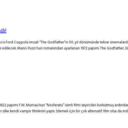
dı!
ancis Ford Coppola imzalı “The Godfather”ın 50. yıl dönümünde tekrar sinemalard
ore edilecek. Mario Puzo'nun romanından uyarlanan 1972 yapımı The Godfather, En
r. 1922 yapımı F.W. Murnau’nun “Nosferatu” isimli filmi seyircileri korkutmuş ardın
 kendi vampir filmlerini yaptı. İzlemek için bir çok alternatif film olsa da Indiewi