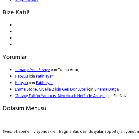
Vizyondakiler
Bize Katıl!
Yorumlar
Jumanji: Yeni Seviye
için
Tuana Artuç
Hapşuu
için
Fatih ayar
Hapşuu
için
Fatih ayar
Emma Stone, Cruella 2 İçin Geri Dönüyor!
için
Sinema Datça
‘Gravity Falls’ın Yaratıcısı Alex Hirsch Netflix’le Anlaştı!
için
Elif Naz
Dolasim Menusu
Sinema
haberleri, vizyondakiler, fragmanlar, özel dosyalar, röportajlar, yöne