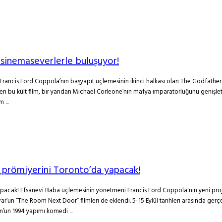
 sinemaseverlerle buluşuyor!
rancis Ford Coppola’nın başyapıt üçlemesinin ikinci halkası olan The Godfather Part
 eden bu kült film, bir yandan Michael Corleone’nin mafya imparatorluğunu genişle
 ...
” prömiyerini Toronto’da yapacak!
acak! Efsanevi Baba üçlemesinin yönetmeni Francis Ford Coppola'nın yeni projesi
 “The Room Next Door” filmleri de eklendi. 5-15 Eylül tarihleri arasında gerçekleş
’un 1994 yapımı komedi ...