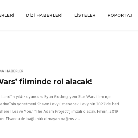
ERLERI
DIZI HABERLERI
LISTELER
RÖPORTAJ
MA HABERLERI
Wars’ filminde rol alacak!
a Land”in yıldız oyuncusu Ryan Gosling, yeni Star Wars filmi için
erine”nin yönetmeni Shawn Levy üstlenecek. Levy'nin 2022'de beri
Where I Leave You,” “The Adam Project”) imzalı olacak. Filmin, 2019
r Efsanesi ile bağlantılı olmayan bağımsız ...