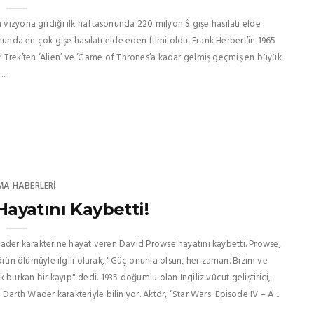
 vizyona girdiği ilk haftasonunda 220 milyon $ gişe hasılatı elde
onunda en çok gişe hasılatı elde eden filmi oldu. Frank Herbert’in 1965
‘Star Trek’ten ‘Alien’ ve ‘Game of Thrones’a kadar gelmiş geçmiş en büyük
..
MA HABERLERI
ayatını Kaybetti!
ader karakterine hayat veren David Prowse hayatını kaybetti. Prowse,
n ölümüyle ilgili olarak, "Güç onunla olsun, her zaman. Bizim ve
burkan bir kayıp" dedi. 1935 doğumlu olan İngiliz vücut geliştirici,
rth Wader karakteriyle biliniyor. Aktör, “Star Wars: Episode IV – A ...