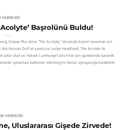
I HABERLERI
e Acolyte’ Başrolünü Buldu!
erg, Disney Plus dizisi “The Acolyte,” dizisinde başrol oynamak için
izi Russian Doll'un yaratıcısı Leslye Headland, The Acolyte ile
eli sırlar olan ve Yüksek Cumhuriyet Devri'nin son günlerinde karanlık
aşrolünde oynaması beklenen Stenberg'in henüz oynayacağı karakterle
MA HABERLERI
e, Uluslararası Gişede Zirvede!