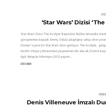
DIZ
‘Star Wars’ Dizisi ‘Th
‘Star Wars’ Dizisi ‘The Acolyte’ Başrolünü Buldu! Amandla Stenb
görüşmelere başladı. Emmy Ödülü adaylığına sahip zihin yoran d
Disney+'a yeni bir Star Wars dizisi getiriyor. The Acolyte, gölg
tarafın ortaya çıkmasından yaşananları ele alacak. Dizinin b
ilgili detaylar bilinmiyor.2012 yapımı ...
DEVAMI
SINE
Denis Villeneuve İmzalı Dun