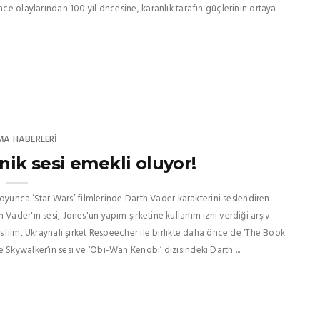
ace olaylarından 100 yıl öncesine, karanlık tarafın güçlerinin ortaya
MA HABERLERI
nik sesi emekli oluyor!
 boyunca ‘Star Wars’ filmlerinde Darth Vader karakterini seslendiren
Vader'ın sesi, Jones'un yapım şirketine kullanım izni verdiği arşiv
asfilm, Ukraynalı şirket Respeecher ile birlikte daha önce de ‘The Book
Skywalker‘ın sesi ve ‘Obi-Wan Kenobi’ dizisindeki Darth ...