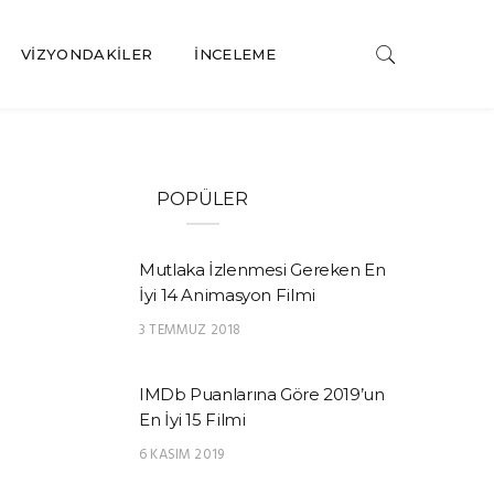
VIZYONDAKILER
İNCELEME
POPÜLER
Mutlaka İzlenmesi Gereken En
İyi 14 Animasyon Filmi
3 TEMMUZ 2018
IMDb Puanlarına Göre 2019’un
En İyi 15 Filmi
6 KASIM 2019