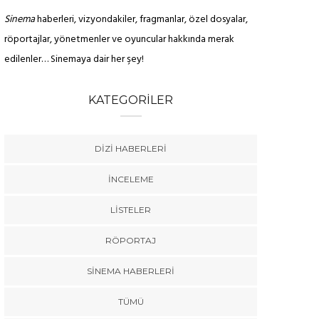
Sinema
haberleri, vizyondakiler, fragmanlar, özel dosyalar,
röportajlar, yönetmenler ve oyuncular hakkında merak
edilenler… Sinemaya dair her şey!
KATEGORILER
DIZI HABERLERI
İNCELEME
LISTELER
RÖPORTAJ
SINEMA HABERLERI
TÜMÜ