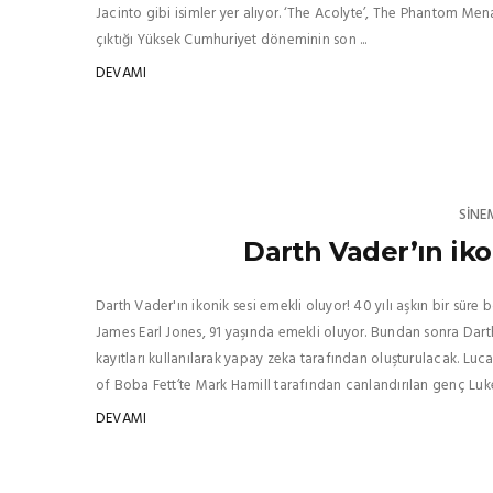
Jacinto gibi isimler yer alıyor. ‘The Acolyte’, The Phantom Men
çıktığı Yüksek Cumhuriyet döneminin son ...
DEVAMI
SINE
Darth Vader’ın iko
Darth Vader'ın ikonik sesi emekli oluyor! 40 yılı aşkın bir süre
James Earl Jones, 91 yaşında emekli oluyor. Bundan sonra Darth 
kayıtları kullanılarak yapay zeka tarafından oluşturulacak. Luc
of Boba Fett’te Mark Hamill tarafından canlandırılan genç Luke 
DEVAMI