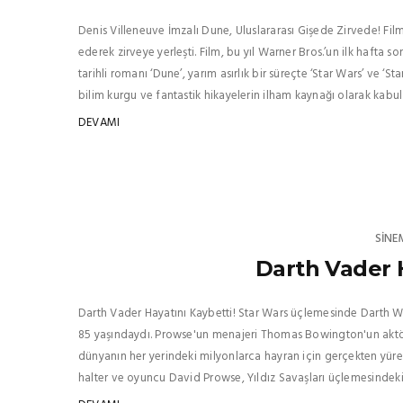
Denis Villeneuve İmzalı Dune, Uluslararası Gişede Zirvede! Film
ederek zirveye yerleşti. Film, bu yıl Warner Bros.’un ilk hafta s
tarihli romanı ‘Dune’, yarım asırlık bir süreçte ‘Star Wars’ ve 
bilim kurgu ve fantastik hikayelerin ilham kaynağı olarak kabul .
DEVAMI
SINE
Darth Vader H
Darth Vader Hayatını Kaybetti! Star Wars üçlemesinde Darth W
85 yaşındaydı. Prowse'un menajeri Thomas Bowington'un aktörü
dünyanın her yerindeki milyonlarca hayran için gerçekten yürek 
halter ve oyuncu David Prowse, Yıldız Savaşları üçlemesindeki Da