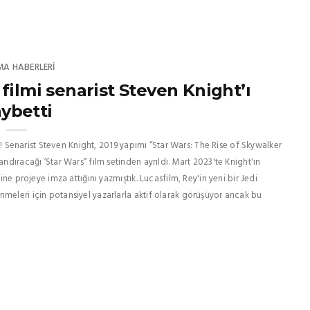
MA HABERLERI
’ filmi senarist Steven Knight’ı
ybetti
tti! Senarist Steven Knight, 2019 yapımı “Star Wars: The Rise of Skywalker
ndıracağı ’Star Wars” film setinden ayrıldı. Mart 2023'te Knight'ın
ine projeye imza attığını yazmıştık. Lucasfilm, Rey'in yeni bir Jedi
nmeleri için potansiyel yazarlarla aktif olarak görüşüyor ancak bu