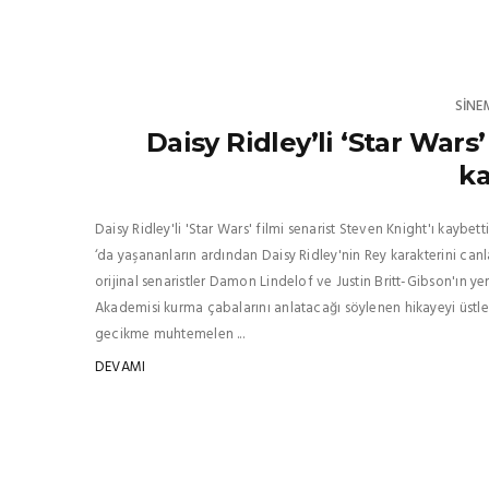
SINE
Daisy Ridley’li ‘Star Wars
ka
Daisy Ridley'li 'Star Wars' filmi senarist Steven Knight'ı kaybe
‘da yaşananların ardından Daisy Ridley'nin Rey karakterini canla
orijinal senaristler Damon Lindelof ve Justin Britt-Gibson'ın yer
Akademisi kurma çabalarını anlatacağı söylenen hikayeyi üstle
gecikme muhtemelen ...
DEVAMI