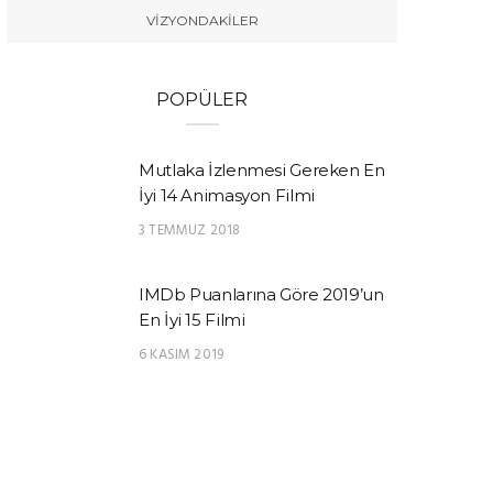
VIZYONDAKILER
POPÜLER
Mutlaka İzlenmesi Gereken En
İyi 14 Animasyon Filmi
3 TEMMUZ 2018
IMDb Puanlarına Göre 2019’un
En İyi 15 Filmi
6 KASIM 2019