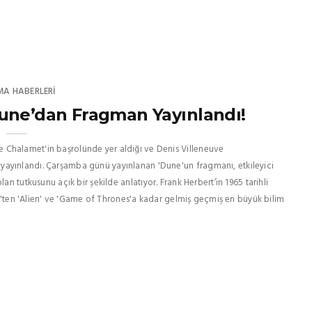
MA HABERLERI
une’dan Fragman Yayınlandı!
 Chalamet'in başrolünde yer aldığı ve Denis Villeneuve
yayınlandı. Çarşamba günü yayınlanan 'Dune'un fragmanı, etkileyici
an tutkusunu açık bir şekilde anlatıyor. Frank Herbert’in 1965 tarihli
rek'ten 'Alien' ve 'Game of Thrones'a kadar gelmiş geçmiş en büyük bilim