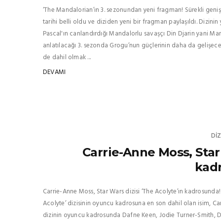
‘The Mandalorian’ın 3. sezonundan yeni fragman! Sürekli genişl
tarihi belli oldu ve diziden yeni bir fragman paylaşıldı. Dizin
Pascal'ın canlandırdığı Mandalorlu savaşçı Din Djarin yani M
anlatılacağı 3. sezonda Grogu’nun güçlerinin daha da gelişeceği
de dahil olmak ...
DEVAMI
DIZ
Carrie-Anne Moss, Star 
kad
Carrie-Anne Moss, Star Wars dizisi ‘The Acolyte’ın kadrosunda! ‘
Acolyte’ dizisinin oyuncu kadrosuna en son dahil olan isim, 
dizinin oyuncu kadrosunda Dafne Keen, Jodie Turner-Smith,