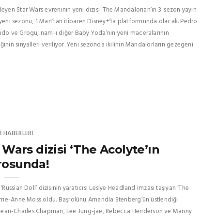
eyen Star Wars evreninin yeni dizisi ‘The Mandalorian’ın 3. sezon yayın
in yeni sezonu, 1 Mart’tan itibaren Disney+’ta platformunda olacak. Pedro
ando ve Grogu, nam-ı diğer Baby Yoda’nın yeni maceralarının
nin sinyalleri veriliyor. Yeni sezonda ikilinin Mandalorların gezegeni
I HABERLERI
Wars dizisi ‘The Acolyte’ın
rosunda!
Russian Doll’ dizisinin yaratıcısı Leslye Headland imzası taşıyan ‘The
Carrie-Anne Moss oldu. Başrolünü Amandla Stenberg’ün üstlendiği
 Dean-Charles Chapman, Lee Jung-jae, Rebecca Henderson ve Manny