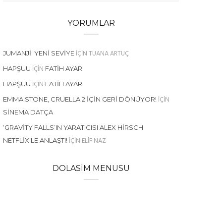
YORUMLAR
IÇIN
TUANA ARTUÇ
JUMANJI: YENI SEVIYE
IÇIN
HAPŞUU
FATIH AYAR
IÇIN
HAPŞUU
FATIH AYAR
IÇIN
EMMA STONE, CRUELLA 2 İÇIN GERI DÖNÜYOR!
SINEMA DATÇA
‘GRAVITY FALLS’IN YARATICISI ALEX HIRSCH
IÇIN
ELIF NAZ
NETFLIX’LE ANLAŞTI!
DOLASIM MENUSU