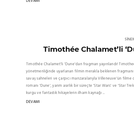
DEVAMI
SINE
Timothée Chalamet’li ‘D
Timothée Chalamet'li 'Dune'dan fragman yayınlandı! Timothee
yönetmenliğinde uyarlanan filmin merakla beklenen fragmanı 
savaş sahneleri ve çarpıcı manzaralarıyla Villeneuve'ün filme ol
romanı 'Dune', yarım asırlık bir süreçte 'Star Wars' ve 'Star T
kurgu ve fantastik hikayelerin ilham kaynağı ...
DEVAMI