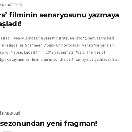
MA HABERLERI
rs’ filminin senaryosunu yazmaya
aşladı!
şladı! “Peaky Blinders”ın yaaratıcısı Steven Knight, henüz ismi belli
a arkasında ise Sharmeen Obaid-Chinoy olacak. Variety'de yer alan
rıldı. Yapım, Lucasfilm'in 2019 yapımı “Star Wars: The Rise of
ilgili detayların ve flmin isminin Londra'da Nisan ayında yapılacak Star
I HABERLERI
. sezonundan yeni fragman!