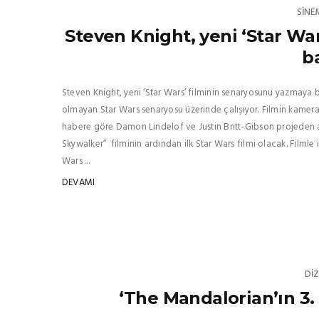
SINE
Steven Knight, yeni ‘Star Wa
b
Steven Knight, yeni ‘Star Wars’ filminin senaryosunu yazmaya ba
olmayan Star Wars senaryosu üzerinde çalışıyor. Filmin kamer
habere göre Damon Lindelof ve Justin Britt-Gibson projeden ay
Skywalker” filminin ardından ilk Star Wars filmi olacak. Filmle 
Wars ...
DEVAMI
DIZ
‘The Mandalorian’ın 3